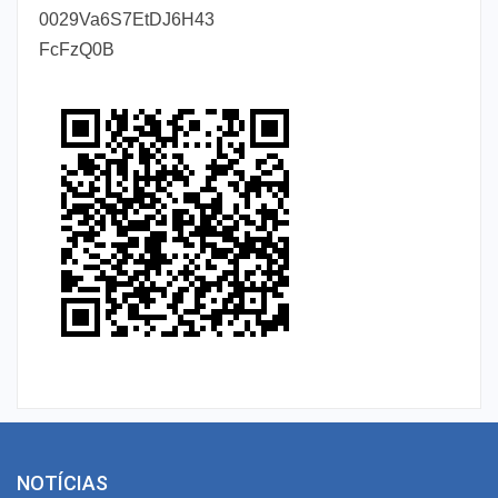
0029Va6S7EtDJ6H43
FcFzQ0B
NOTÍCIAS