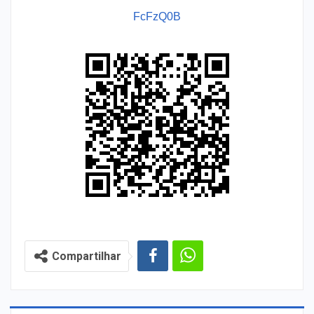
FcFzQ0B
Compartilhar