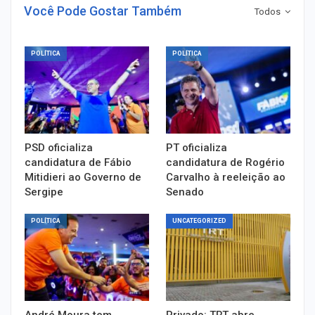
Você Pode Gostar Também
Todos
POLÍTICA
POLÍTICA
PSD oficializa
PT oficializa
candidatura de Fábio
candidatura de Rogério
Mitidieri ao Governo de
Carvalho à reeleição ao
Sergipe
Senado
POLÍTICA
UNCATEGORIZED
André Moura tem
Privado: TRT abre