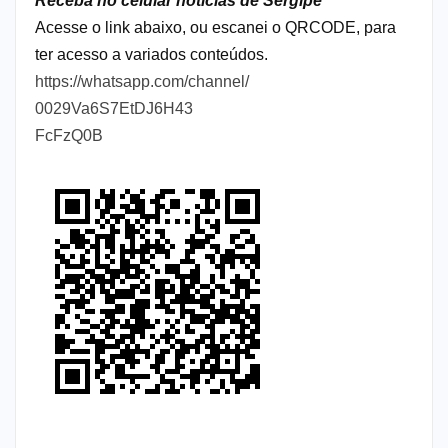
Receba no celular notícias de Sergipe
Acesse o link abaixo, ou escanei o QRCODE, para
ter acesso a variados conteúdos.
https://whatsapp.com/channel/
0029Va6S7EtDJ6H43
FcFzQ0B