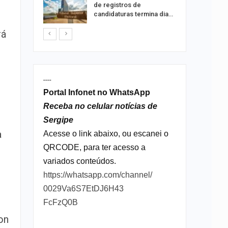
dificulta
de registros de
candidaturas termina dia…
rá
----
Portal Infonet no WhatsApp
Receba no celular notícias de
Sergipe
a
Acesse o link abaixo, ou escanei o
QRCODE, para ter acesso a
variados conteúdos.
https://whatsapp.com/channel/
0029Va6S7EtDJ6H43
FcFzQ0B
on