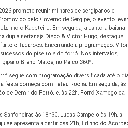
teste do pezinho 
diagnóstico da…
 2026 promete reunir milhares de sergipanos e
. Promovido pelo Governo de Sergipe, o evento leva
nielzinho o Kaceteiro. Em seguida, a cantora baiana
 da dupla sertaneja Diego & Victor Hugo, destaque
arto e Tubarões. Encerrando a programação, Vitor
ucessos do piseiro e do forró. Nos intervalos,
rgipano Breno Matos, no Palco 360º.
orró segue com programação diversificada até o di
to, a festa começa com Teteu Rocha. Em seguida, às
ão de Demir do Forró, e, às 22h, Forró Xamego da
s Sanfoneiras às 18h30, Lucas Campelo às 19h, a
ju se apresenta a partir das 21h, Edinho do Acorde