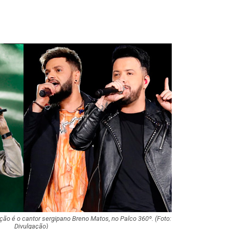
Corregedoria ofe
de atendimento 
correição no…
Rede de Talentos
oportunidades de
para egressos 
Homem é indicia
ser filmado em a
importunação se
Agosto terá dois
saiba como assis
fenômenos
ção é o cantor sergipano Breno Matos, no Palco 360º. (Foto:
Atraso na ampli
Divulgação)