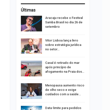
Últimas
rta canal
Aracaju recebe o Festival
durante
Samba Brasil no dia 26 de
setembro
 abre 60
Vitor Lisboa lança livro
 trabalho
sobre estratégia jurídica
do…
no setor…
do após
Casal é retirado do mar
to de
após princípio de
xual
afogamento na Praia dos…
 eclipses;
Menopausa aumento risco
tir aos
de olho seco e exige
cuidados com a saúde…
ação do
Data-limite para pedidos