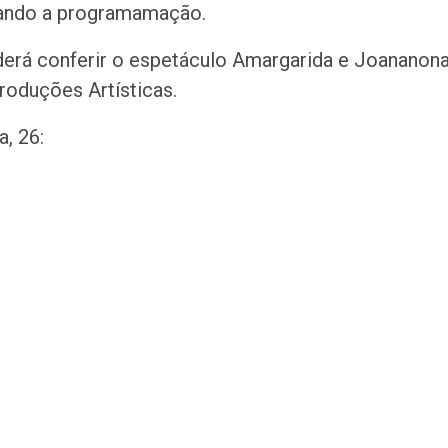
rando a programamação.
oderá conferir o espetáculo Amargarida e Joananon
oduções Artísticas.
, 26: