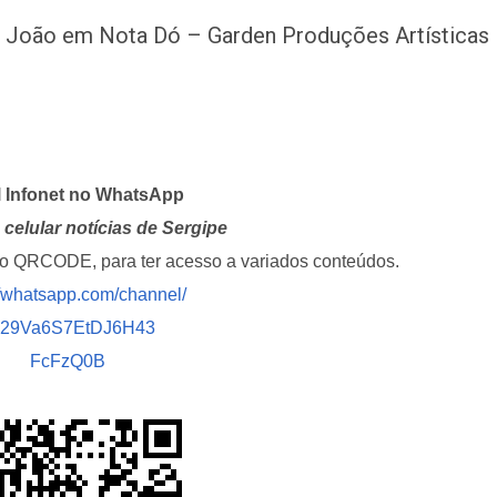
 João em Nota Dó – Garden Produções Artísticas
l Infonet no WhatsApp
celular notícias de Sergipe
i o QRCODE, para ter acesso a variados conteúdos.
//whatsapp.com/channel/
029Va6S7EtDJ6H43
FcFzQ0B