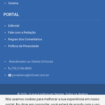
Cinema
PORTAL
Editorial
Fale com a Redação
Regras dos Comentários
Política de Privacidade
Atendimento ao Cliente 24 horas:
(79) 2106-8000
jornalismo@infonet.com.br
© 2026 - O que é notícia em Sergipe. Todos os direitos
reservados.
Nós usamos cookies para melhorar a sua experiência em nosso
portal. Ao clicar em concordar, você estará de acordo com o uso
Infonet - Rua Monsenhor Silveira 276, Bairro São José |