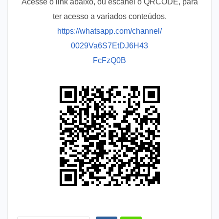
Acesse o link abaixo, ou escanei o QRCODE, para
ter acesso a variados conteúdos.
https://whatsapp.com/channel/
0029Va6S7EtDJ6H43
FcFzQ0B