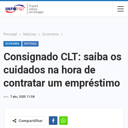
Principal
Notícias
Economia
ECONOMIA
NOTÍCIAS
Consignado CLT: saiba os
cuidados na hora de
contratar um empréstimo
em
7 abr, 2025 11:58
Compartilhar