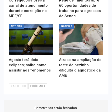
Corregedoria oferta
Rede de Talentos abre
canal de atendimento
60 oportunidades de
durante correição no
trabalho para egressos
MPF/SE
do Senac
NOTÍCIAS
NOTÍCIAS
Agosto terá dois
Atraso na ampliação do
eclipses; saiba como
teste do pezinho
assistir aos fenômenos
dificulta diagnóstico da
AME
ANTERIOR
PRÓXIMO
Comentários estão fechados.