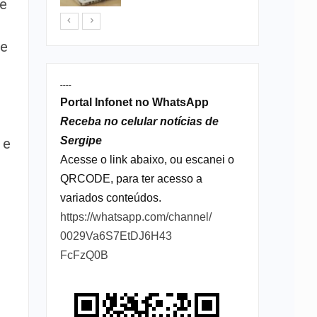
se
de
----
Portal Infonet no WhatsApp
Receba no celular notícias de
Sergipe
 e
Acesse o link abaixo, ou escanei o
QRCODE, para ter acesso a
variados conteúdos.
https://whatsapp.com/channel/
0029Va6S7EtDJ6H43
FcFzQ0B