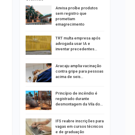
aninha
Anvisa proíbe produtos
com
sem registro que
 3 mil
prometiam
emagrecimento
tabaiana
TRT multa empresa após
o em
advogada usar IA e
ia dos…
inventar precedentes…
traz a
Aracaju amplia vacinação
contra gripe para pessoas
acima de seis…
rca de 104
Princípio de incêndio é
oas
registrado durante
rar…
desmontagem da Vila do…
por
IFS reabre inscrições para
co de
vagas em cursos técnicos
to
e de graduação