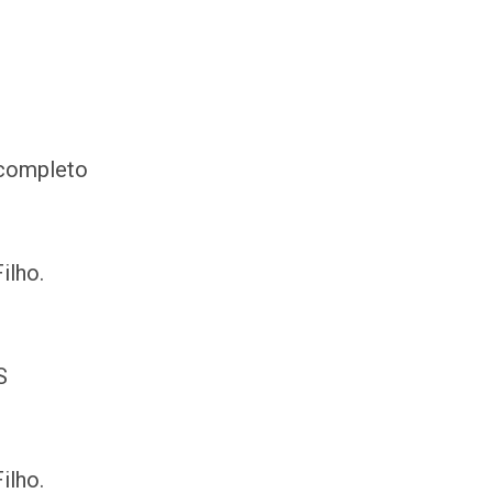
completo
ilho.
S
ilho.