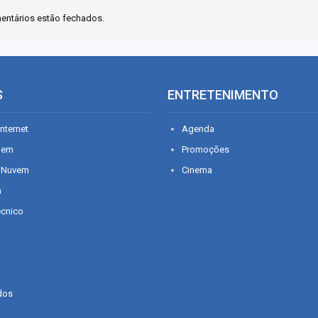
entários estão fechados.
S
ENTRETENIMENTO
nternet
Agenda
gem
Promoções
 Nuvem
Cinema
n
écnico
dos