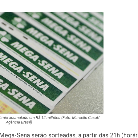
Dia dos Pais: ce
milhões de pess
pretendem comp
Homem é preso 
suspeita de tráfi
drogas em Lagar
Organização cri
investigada por 
cargas em Sergi
Descubra Aracaj
movimenta cida
atrações cultura
êmio acumulado em R$ 12 milhões (Foto: Marcello Casal/
Moradores prote
Agência Brasil)
melhorias e blo
rodovia em Soco
ega-Sena serão sorteadas, a partir das 21h (horár