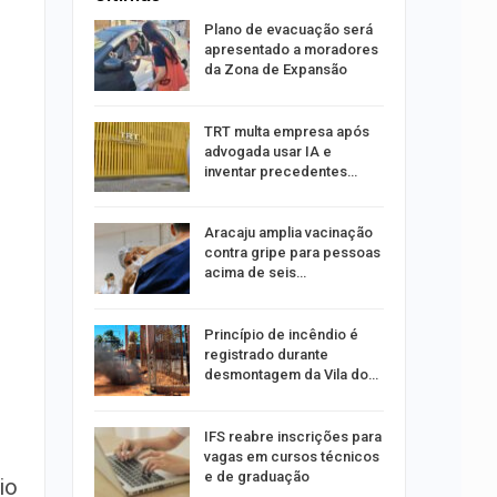
rca de 104
Plano de evacuação será
oas
apresentado a moradores
rar…
da Zona de Expansão
por
TRT multa empresa após
co de
advogada usar IA e
to
inventar precedentes…
minosa é
Aracaju amplia vacinação
roubos de
contra gripe para pessoas
pe
acima de seis…
u
Princípio de incêndio é
de com
registrado durante
is até…
desmontagem da Vila do…
stam por
IFS reabre inscrições para
queiam
vagas em cursos técnicos
rro
e de graduação
io