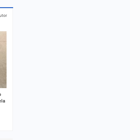
utor
o
ela