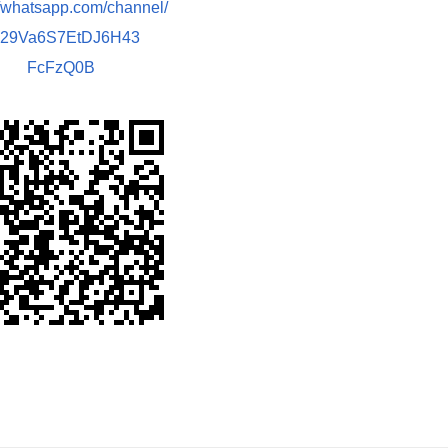
//whatsapp.com/channel/
029Va6S7EtDJ6H43
FcFzQ0B