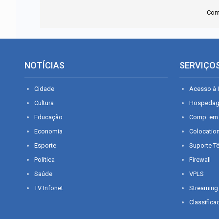
Com
NOTÍCIAS
SERVIÇO
Cidade
Acesso à I
Cultura
Hospeda
Educação
Comp. em
Economia
Colocatio
Esporte
Suporte T
Política
Firewall
Saúde
VPLS
TV Infonet
Streaming
Classifica