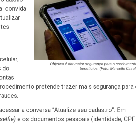
al convida
tualizar
Homem é preso n
ntes
América com mai
de crack
Champagne: Uma
celular,
de Pai e Filho
Objetivo é dar maior segurança para o recebiment
s do
benefícios (Foto: Marcello Casal
contas
A Fabulosa Maqu
 procedimento pretende trazer mais segurança para 
Tempo
raudes.
Homem Aranha: 
 acessar a conversa “Atualize seu cadastro”. Em
Dia
selfie)
e os documentos pessoais (identidade, CPF