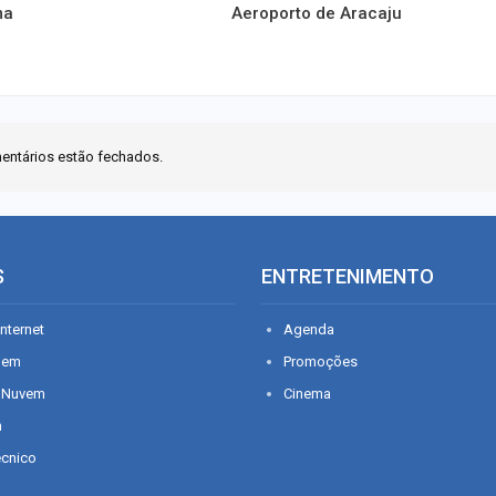
ma
Aeroporto de Aracaju
entários estão fechados.
S
ENTRETENIMENTO
nternet
Agenda
gem
Promoções
 Nuvem
Cinema
n
écnico