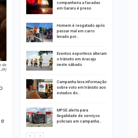
companheira a facadas
em Gararu é preso
o Bairro
Homem é resgatado após
s de 4 kg
passar mal em carro
levado por…
 Viagem
Eventos esportivos alteram
o trânsito em Aracaju
neste sábado
o de
 JR)
ina do
Campanha leva informação
o
sobre voto em trânsito aos
estados do…
Um Novo
MPSE alerta para
ilegalidade de serviços
 e
policiais em campanha…