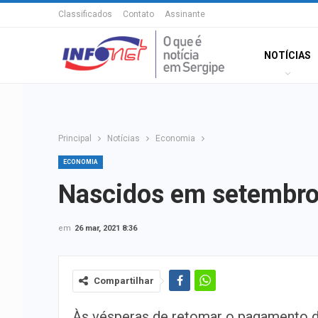
Classificados
Contato
Assinante
NOTÍCIAS
Principal
Notícias
Economia
ECONOMIA
Nascidos em setembro
em
26 mar, 2021 8:36
Compartilhar
Às vésperas de retomar o pagamento d