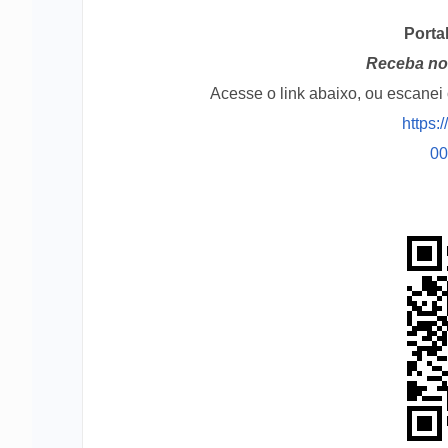
Porta
Receba no 
Acesse o link abaixo, ou escane
https:
0