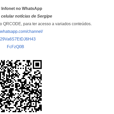
l Infonet no WhatsApp
celular notícias de Sergipe
i o QRCODE, para ter acesso a variados conteúdos.
//whatsapp.com/channel/
029Va6S7EtDJ6H43
FcFzQ0B