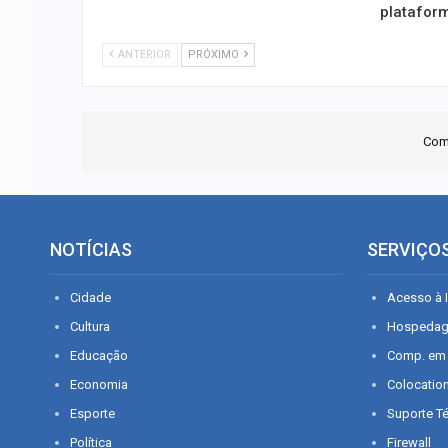
platafor
ANTERIOR
PRÓXIMO
Com
NOTÍCIAS
SERVIÇO
Cidade
Acesso à I
Cultura
Hospeda
Educação
Comp. em
Economia
Colocatio
Esporte
Suporte T
Política
Firewall