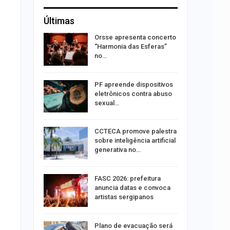
Últimas
 roubos
Orsse apresenta concerto
termina
“Harmonia das Esferas”
no…
ndutores
PF apreende dispositivos
e radares
eletrônicos contra abuso
sexual…
o presos
CCTECA promove palestra
 de fios
sobre inteligência artificial
pela
generativa no…
elulares
FASC 2026: prefeitura
 em 2025,
anuncia datas e convoca
artistas sergipanos
stiga
Plano de evacuação será