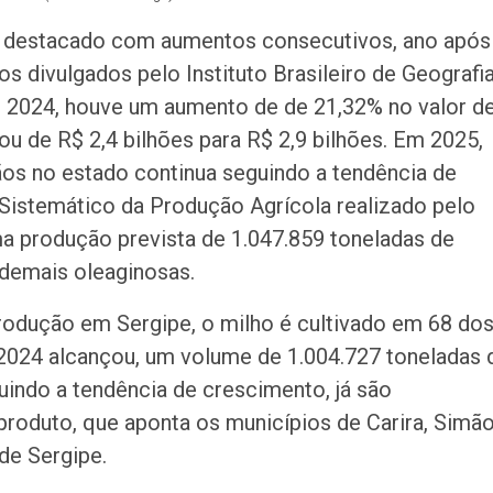
acidente que ma
na BR-235 em…
e destacado com aumentos consecutivos, ano após
s divulgados pelo Instituto Brasileiro de Geografi
m 2024, houve um aumento de de 21,32% no valor d
u de R$ 2,4 bilhões para R$ 2,9 bilhões. Em 2025,
ãos no estado continua seguindo a tendência de
istemático da Produção Agrícola realizado pelo
uma produção prevista de 1.047.859 toneladas de
demais oleaginosas.
rodução em Sergipe, o milho é cultivado em 68 do
 2024 alcançou, um volume de 1.004.727 toneladas 
indo a tendência de crescimento, já são
produto, que aponta os municípios de Carira, Simã
de Sergipe.