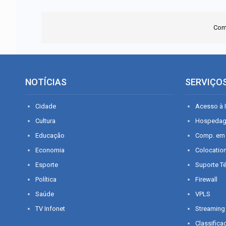
Com
NOTÍCIAS
SERVIÇO
Cidade
Acesso à I
Cultura
Hospeda
Educação
Comp. em
Economia
Colocatio
Esporte
Suporte T
Política
Firewall
Saúde
VPLS
TV Infonet
Streaming
Classifica