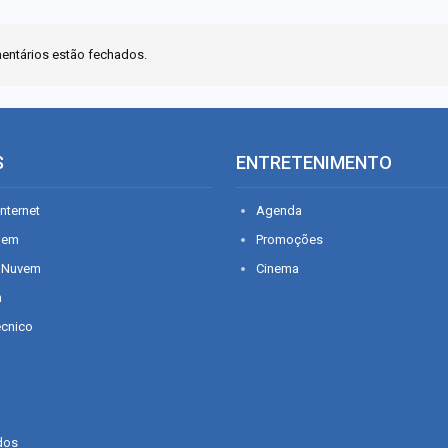
entários estão fechados.
S
ENTRETENIMENTO
nternet
Agenda
gem
Promoções
 Nuvem
Cinema
n
écnico
dos