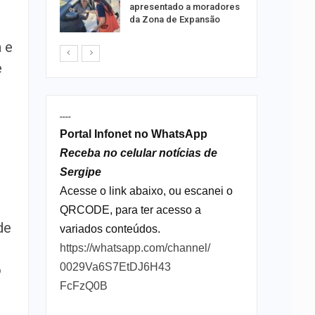
tou casal
apresentado a moradores
da Zona de Expansão
a e
e
----
Portal Infonet no WhatsApp
Receba no celular notícias de
Sergipe
Acesse o link abaixo, ou escanei o
s
QRCODE, para ter acesso a
de
variados conteúdos.
https://whatsapp.com/channel/
0029Va6S7EtDJ6H43
o
FcFzQ0B