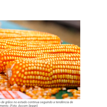
Operação contra
de motocicletas 
em prisões em…
SMTT orienta co
sobre aferição d
nesta…
Três homens sã
por furto de 17kg
de cobre em Ca
Mais de 830 mil c
foram subtraídos
aponta…
 de grãos no estado continua seguindo a tendência de
Polícia Civil inve
mento. (Foto: Ascom Seagri)