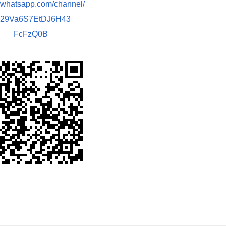
//whatsapp.com/channel/
029Va6S7EtDJ6H43
FcFzQ0B