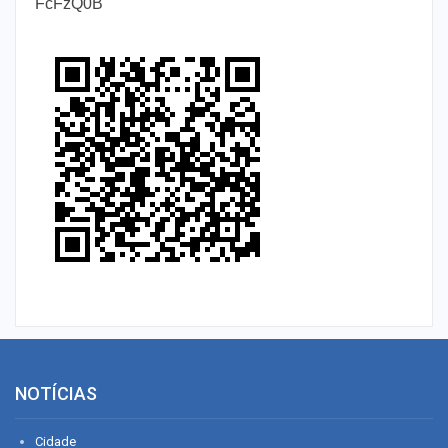
FcFzQ0B
NOTÍCIAS
Cidade