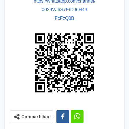
https://whatsapp.com/channel/
0029Va6S7EtDJ6H43
FcFzQ0B
Compartilhar