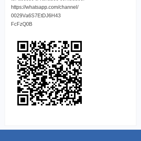
https://whatsapp.com/channel/
0029Va6S7EtDJ6H43
FcFzQ0B