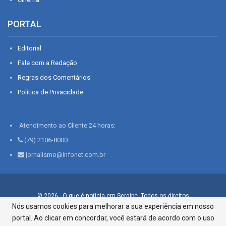
PORTAL
Editorial
Fale com a Redação
Regras dos Comentários
Política de Privacidade
Atendimento ao Cliente 24 horas:
(79) 2106-8000
jornalismo@infonet.com.br
© 2026 - O que é notícia em Sergipe. Todos os direitos
reservados.
Nós usamos cookies para melhorar a sua experiência em nosso
portal. Ao clicar em concordar, você estará de acordo com o uso
Infonet - Rua Monsenhor Silveira 276, Bairro São José |