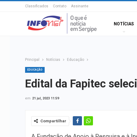
Classificados
Contato
Assinante
NOTÍCIAS
Principal
Notícias
Educação
EDUCAÇÃO
Edital da Fapitec sele
em
21 jul, 2023 11:59
Compartilhar
A Fundação de Apoio à Pesquisa e à I