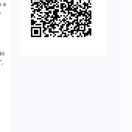
o a
e
ão
,