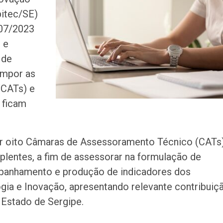
de atendimento 
pitec/SE)
correição no…
º 07/2023
Rede de Talentos
 e
oportunidades de
 de
para egressos 
ompor as
(CATs) e
Homem é indicia
ser filmado em a
 ficam
importunação se
Agosto terá dois
or oito Câmaras de Assessoramento Técnico (CATs
saiba como assis
fenômenos
uplentes, a fim de assessorar na formulação de
ompanhamento e produção de indicadores dos
Atraso na ampli
gia e Inovação, apresentando relevante contribuiç
teste do pezinho 
diagnóstico da…
 Estado de Sergipe.