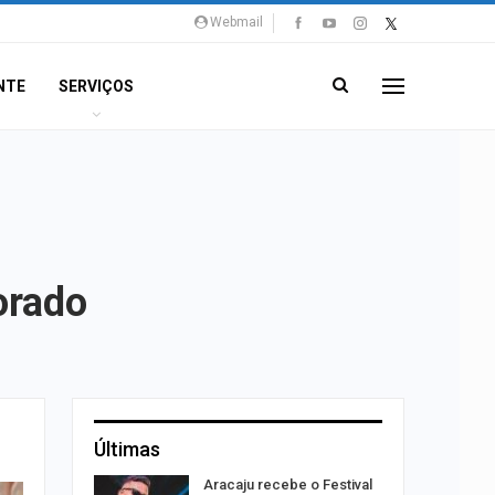
Webmail
NTE
SERVIÇOS
orado
Últimas
rta canal
Aracaju recebe o Festival