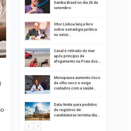
durante
Samba Brasil no dia 26 de
setembro
 abre 60
Vitor Lisboa lança livro
 trabalho
sobre estratégia jurídica
do…
no setor…
do após
Casal é retirado do mar
to de
após princípio de
xual
afogamento na Praia dos…
 eclipses;
Menopausa aumento risco
)
tir aos
de olho seco e exige
cuidados com a saúde…
ação do
Data-limite para pedidos
ão
dificulta
de registros de
candidaturas termina dia…