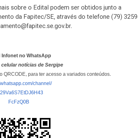
ais sobre o Edital podem ser obtidos junto a
nto da Fapitec/SE, através do telefone (79) 3259
amento@fapitec.se.gov.br.
l Infonet no WhatsApp
celular notícias de Sergipe
i o QRCODE, para ter acesso a variados conteúdos.
//whatsapp.com/channel/
029Va6S7EtDJ6H43
FcFzQ0B