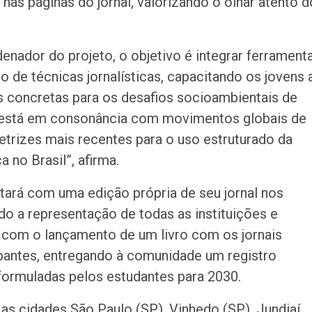
 nas páginas do jornal, valorizando o olhar atento 
nador do projeto, o objetivo é integrar ferrament
de técnicas jornalísticas, capacitando os jovens 
s concretas para os desafios socioambientais de
ju está em consonância com movimentos globais de
etrizes mais recentes para o uso estruturado da
a no Brasil”, afirma.
ntará com uma edição própria de seu jornal nos
do a representação de todas as instituições e
e com o lançamento de um livro com os jornais
ipantes, entregando à comunidade um registro
ormuladas pelos estudantes para 2030.
 as cidades São Paulo (SP), Vinhedo (SP), Jundiaí