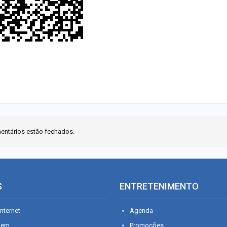
entários estão fechados.
S
ENTRETENIMENTO
nternet
Agenda
gem
Promoções