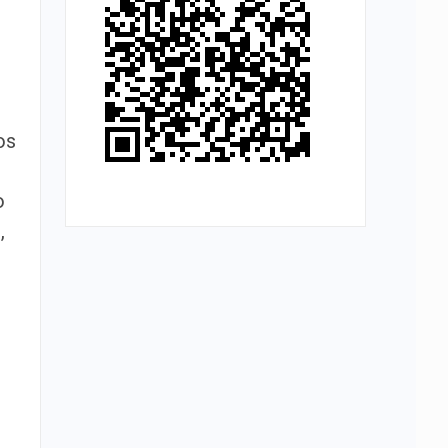
os
o
,