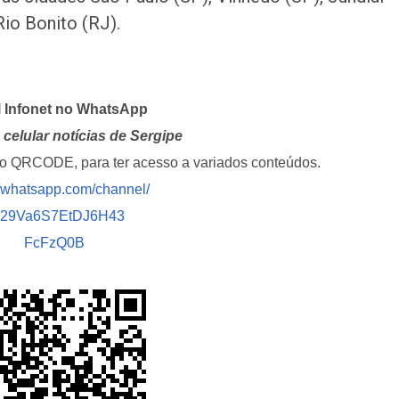
io Bonito (RJ).
l Infonet no WhatsApp
celular notícias de Sergipe
i o QRCODE, para ter acesso a variados conteúdos.
//whatsapp.com/channel/
029Va6S7EtDJ6H43
FcFzQ0B