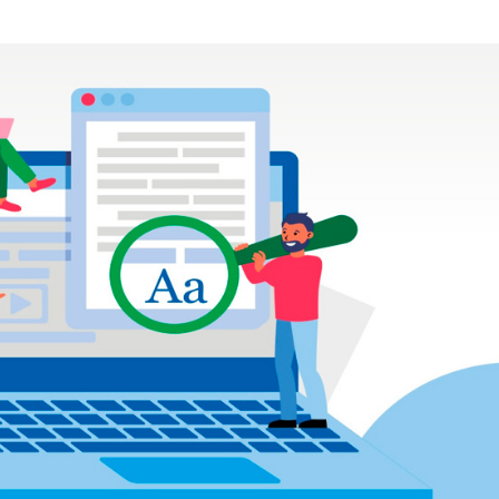
Agosto terá dois
saiba como assis
fenômenos
Atraso na ampli
teste do pezinho 
diagnóstico da…
Jovem é apreend
se passar por fu
pública em…
Artista sergipan
Ribeiro lança nov
sobre o amor…
Suspeito de mat
companheira a f
em Gararu é pre