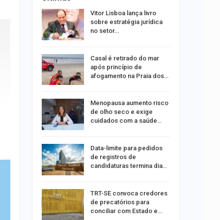
 eclipses;
Vitor Lisboa lança livro
tir aos
sobre estratégia jurídica
no setor…
ação do
Casal é retirado do mar
dificulta
após princípio de
afogamento na Praia dos…
ida após
Menopausa aumento risco
ncionária
de olho seco e exige
cuidados com a saúde…
a Bruna
Data-limite para pedidos
o single
de registros de
candidaturas termina dia…
ar
TRT-SE convoca credores
acadas
de precatórios para
so
conciliar com Estado e…