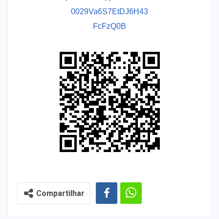
0029Va6S7EtDJ6H43
FcFzQ0B
Compartilhar