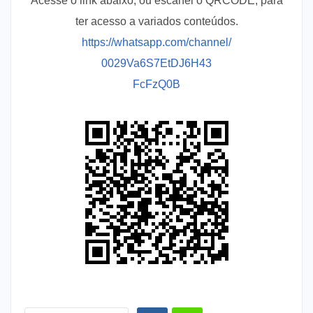
Acesse o link abaixo, ou escanei o QRCODE, para
ter acesso a variados conteúdos.
https://whatsapp.com/channel/
0029Va6S7EtDJ6H43
FcFzQ0B