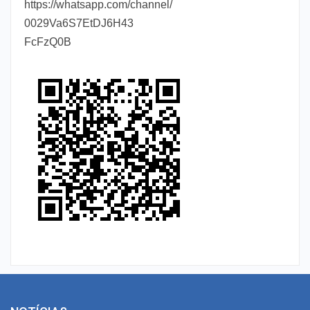
https://whatsapp.com/channel/
0029Va6S7EtDJ6H43
FcFzQ0B