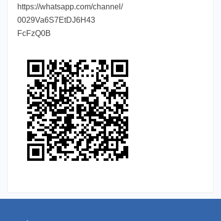
https://whatsapp.com/channel/
0029Va6S7EtDJ6H43
FcFzQ0B