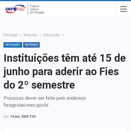
Principal
Notícias
Educação
EDUCAÇÃO
NOTÍCIAS
Instituições têm até 15 de
junho para aderir ao Fies
do 2º semestre
Processo dever ser feito pelo endereço
fiesgestao.mec.gov.br
em
14 jun, 2026 7:30