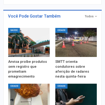
Você Pode Gostar Também
Todos
SAÚDE
CIDADE
Anvisa proíbe produtos
SMTT orienta
sem registro que
condutores sobre
prometiam
aferição de radares
emagrecimento
nesta quinta-feira
CIDADE
CIDADE