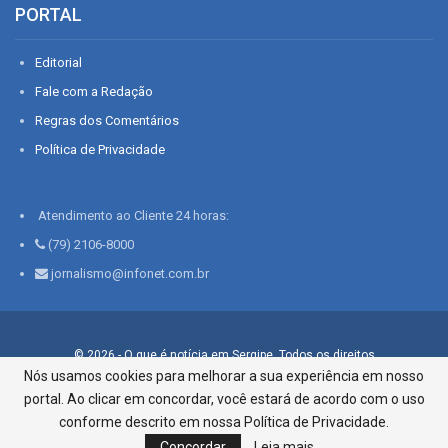
PORTAL
Editorial
Fale com a Redação
Regras dos Comentários
Política de Privacidade
Atendimento ao Cliente 24 horas:
(79) 2106-8000
jornalismo@infonet.com.br
© 2026 - O que é notícia em Sergipe. Todos os direitos
reservados.
Nós usamos cookies para melhorar a sua experiência em nosso
portal. Ao clicar em concordar, você estará de acordo com o uso
Infonet - Rua Monsenhor Silveira 276, Bairro São José |
Aracaju-SE, CEP 49015-030, Fone: 79.2106.8000 - CI Centro de
conforme descrito em nossa Política de Privacidade.
Informações LTDA
Concordar
Leia mais