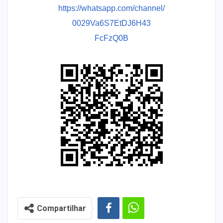
https://whatsapp.com/channel/
0029Va6S7EtDJ6H43
FcFzQ0B
Compartilhar