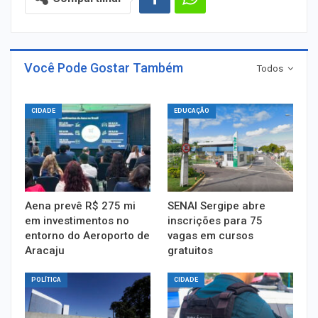
Você Pode Gostar Também
Todos
CIDADE
EDUCAÇÃO
Aena prevê R$ 275 mi
SENAI Sergipe abre
em investimentos no
inscrições para 75
entorno do Aeroporto de
vagas em cursos
Aracaju
gratuitos
POLÍTICA
CIDADE