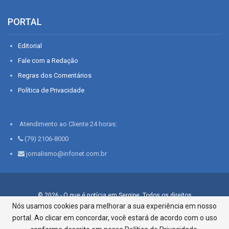
PORTAL
Editorial
Fale com a Redação
Regras dos Comentários
Política de Privacidade
Atendimento ao Cliente 24 horas:
(79) 2106-8000
jornalismo@infonet.com.br
© 2026 - O que é notícia em Sergipe. Todos os direitos
reservados.
Nós usamos cookies para melhorar a sua experiência em nosso
portal. Ao clicar em concordar, você estará de acordo com o uso
Infonet - Rua Monsenhor Silveira 276, Bairro São José |
Aracaju-SE, CEP 49015-030, Fone: 79.2106.8000 - CI Centro de