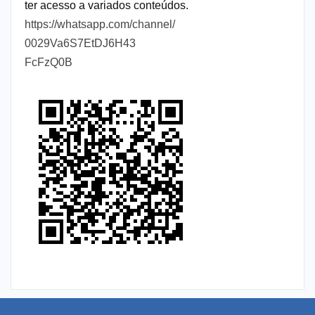
ter acesso a variados conteúdos.
https://whatsapp.com/channel/
0029Va6S7EtDJ6H43
FcFzQ0B