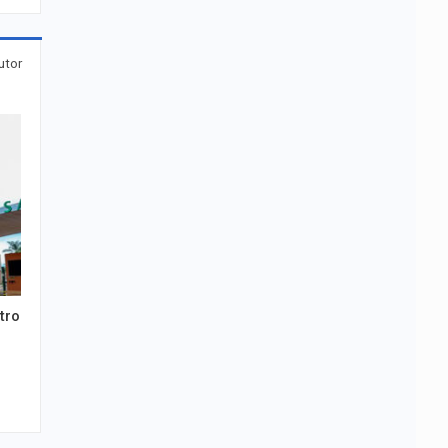
utor
tro