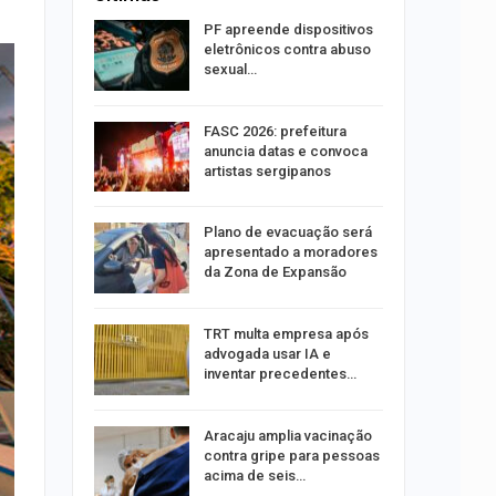
stiga
PF apreende dispositivos
tou casal
eletrônicos contra abuso
sexual…
aninha
FASC 2026: prefeitura
com
anuncia datas e convoca
 3 mil
artistas sergipanos
tabaiana
Plano de evacuação será
o em
apresentado a moradores
ia dos…
da Zona de Expansão
traz a
TRT multa empresa após
advogada usar IA e
inventar precedentes…
rca de 104
Aracaju amplia vacinação
oas
contra gripe para pessoas
rar…
acima de seis…