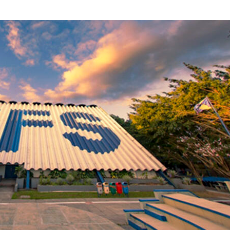
Polícia Civil inve
acidente que ma
na BR-235 em…
Câmara de Itabai
abre concurso 
salários de até R$
Filarmônica de I
realiza concert
homenagem ao D
Maurício Manieri 
Aracaju a turnê
Inesquecível
Dia dos Pais: ce
milhões de pess
pretendem comp