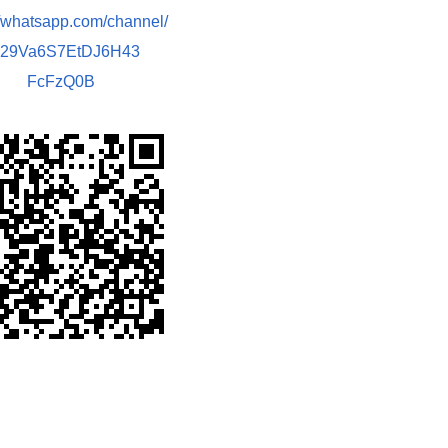
//whatsapp.com/channel/
029Va6S7EtDJ6H43
FcFzQ0B