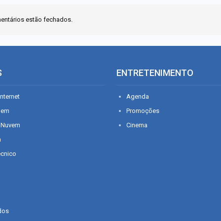
entários estão fechados.
S
ENTRETENIMENTO
nternet
Agenda
gem
Promoções
 Nuvem
Cinema
n
écnico
dos