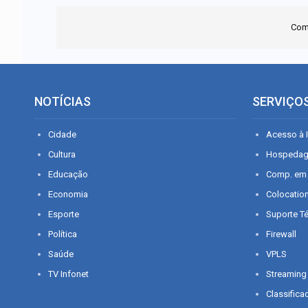
Com
NOTÍCIAS
SERVIÇO
Cidade
Acesso à I
Cultura
Hospeda
Educação
Comp. em
Economia
Colocatio
Esporte
Suporte T
Política
Firewall
Saúde
VPLS
TV Infonet
Streaming
Classifica