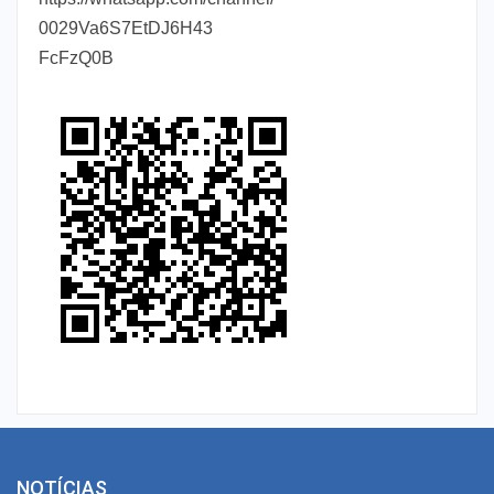
0029Va6S7EtDJ6H43
FcFzQ0B
NOTÍCIAS