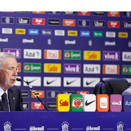
Dia dos Pais: ce
milhões de pess
pretendem comp
Homem é preso 
suspeita de tráfi
drogas em Lagar
Organização cri
investigada por 
cargas em Sergi
Descubra Aracaj
movimenta cida
atrações cultura
Moradores prote
melhorias e blo
rodovia em Soco