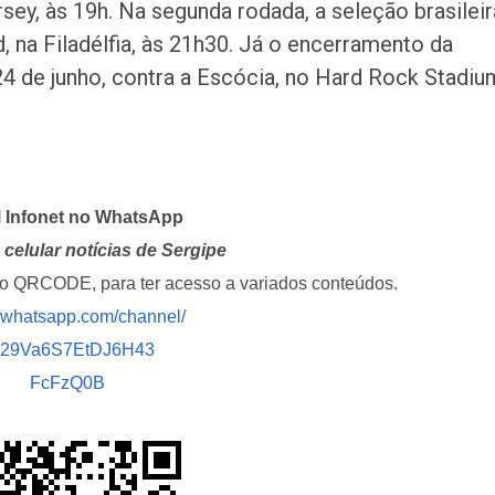
ey, às 19h. Na segunda rodada, a seleção brasileir
d, na Filadélfia, às 21h30. Já o encerramento da
24 de junho, contra a Escócia, no Hard Rock Stadiu
l Infonet no WhatsApp
celular notícias de Sergipe
i o QRCODE, para ter acesso a variados conteúdos.
//whatsapp.com/channel/
029Va6S7EtDJ6H43
FcFzQ0B