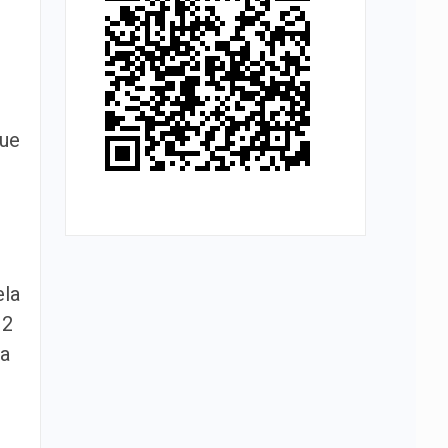
que
ela
 2
ra