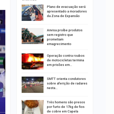
rca de 104
Plano de evacuação será
oas
apresentado a moradores
rar…
da Zona de Expansão
por
Anvisa proíbe produtos
co de
sem registro que
to
prometiam
emagrecimento
minosa é
Operação contra roubos
roubos de
de motocicletas termina
pe
em prisões em…
u
SMTT orienta condutores
de com
sobre aferição de radares
is até…
nesta…
stam por
Três homens são presos
queiam
por furto de 17kg de fios
rro
de cobre em Capela