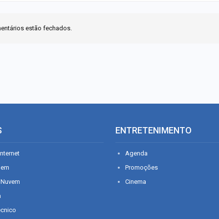
entários estão fechados.
S
ENTRETENIMENTO
nternet
Agenda
gem
Promoções
 Nuvem
Cinema
n
écnico