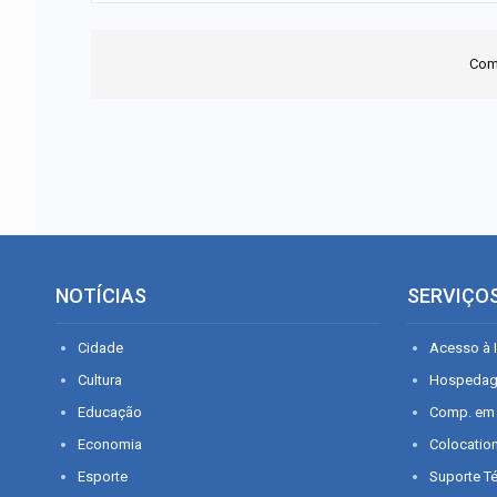
Com
NOTÍCIAS
SERVIÇO
Cidade
Acesso à I
Cultura
Hospeda
Educação
Comp. em
Economia
Colocatio
Esporte
Suporte T