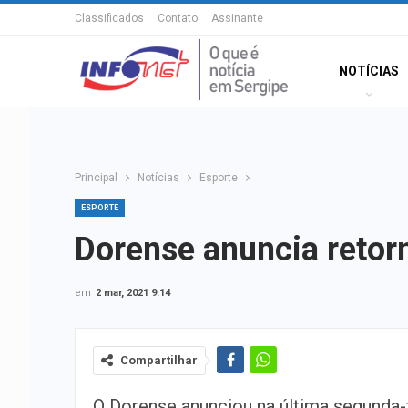
Classificados
Contato
Assinante
NOTÍCIAS
Principal
Notícias
Esporte
ESPORTE
Dorense anuncia retor
em
2 mar, 2021 9:14
Compartilhar
O Dorense anunciou na última segunda-fe