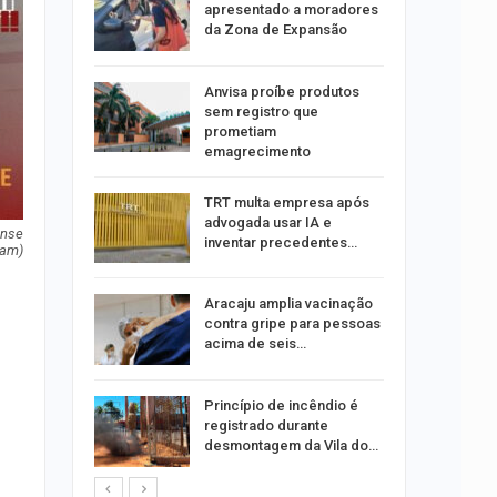
tou casal
apresentado a moradores
da Zona de Expansão
aninha
Anvisa proíbe produtos
com
sem registro que
 3 mil
prometiam
emagrecimento
tabaiana
TRT multa empresa após
o em
advogada usar IA e
ia dos…
ense
inventar precedentes…
ram)
traz a
Aracaju amplia vacinação
contra gripe para pessoas
acima de seis…
rca de 104
Princípio de incêndio é
oas
registrado durante
rar…
desmontagem da Vila do…