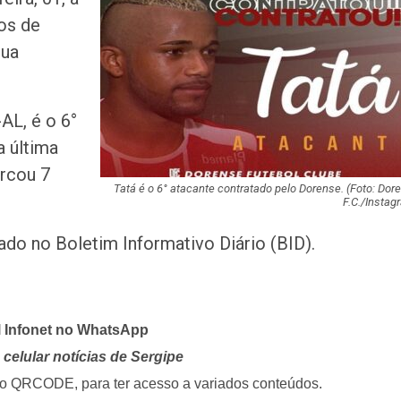
acidente que ma
os de
na BR-235 em…
sua
Câmara de Itabai
abre concurso 
salários de até R$
AL, é o 6°
a última
Filarmônica de I
rcou 7
realiza concert
homenagem ao D
Tatá é o 6° atacante contratado pelo Dorense. (Foto: Dor
F.C./Instag
Maurício Manieri 
ado no Boletim Informativo Diário (BID).
Aracaju a turnê
Inesquecível
Dia dos Pais: ce
l Infonet no WhatsApp
milhões de pess
pretendem comp
celular notícias de Sergipe
i o QRCODE, para ter acesso a variados conteúdos.