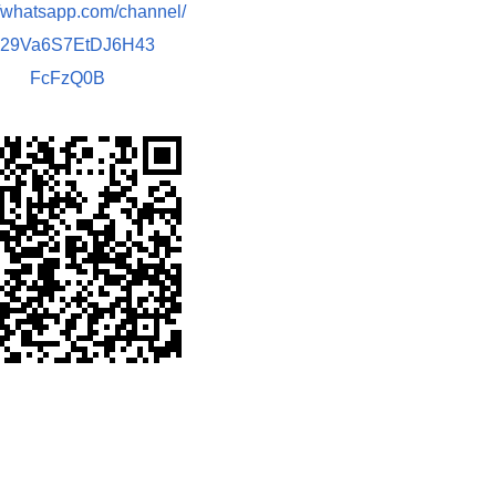
//whatsapp.com/channel/
029Va6S7EtDJ6H43
FcFzQ0B