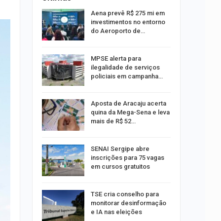
 Viagem
Aena prevê R$ 275 mi em
investimentos no entorno
do Aeroporto de…
ina do
MPSE alerta para
ilegalidade de serviços
policiais em campanha…
Um Novo
Aposta de Aracaju acerta
quina da Mega-Sena e leva
mais de R$ 52…
a e
SENAI Sergipe abre
reso por
inscrições para 75 vagas
ica
em cursos gratuitos
sibilidade
TSE cria conselho para
rante o
monitorar desinformação
e IA nas eleições