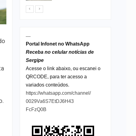
----
do
Portal Infonet no WhatsApp
Receba no celular notícias de
Sergipe
ta
Acesse o link abaixo, ou escanei o
QRCODE, para ter acesso a
variados conteúdos.
https://whatsapp.com/channel/
o.
0029Va6S7EtDJ6H43
FcFzQ0B