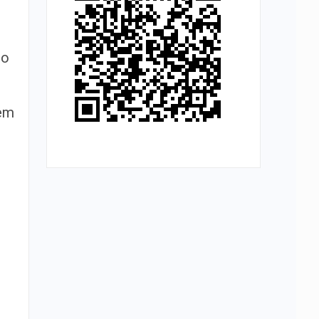
 o
 em