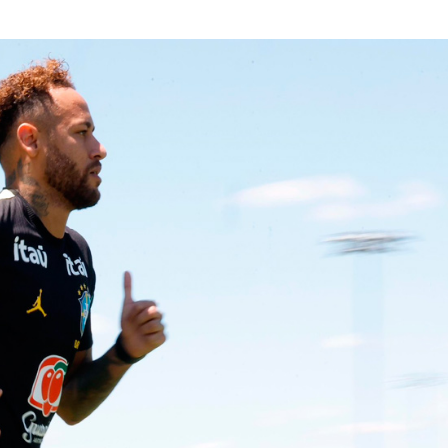
Champagne: Uma
de Pai e Filho
A Fabulosa Maqu
Tempo
Homem Aranha: 
Dia
Mulher é agredid
companheiro é p
violência domést
Sergipe terá pos
de chuva leve du
fim de semana