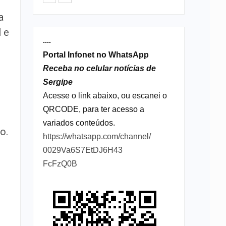
a
 e
----
Portal Infonet no WhatsApp
Receba no celular notícias de
Sergipe
Acesse o link abaixo, ou escanei o
QRCODE, para ter acesso a
variados conteúdos.
o.
https://whatsapp.com/channel/
0029Va6S7EtDJ6H43
FcFzQ0B