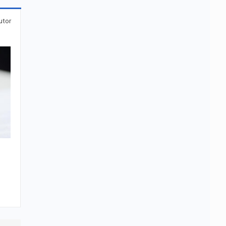
utor
c