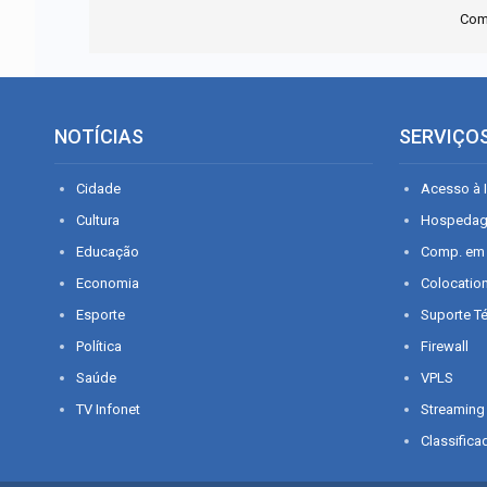
Com
NOTÍCIAS
SERVIÇO
Cidade
Acesso à I
Cultura
Hospeda
Educação
Comp. em
Economia
Colocatio
Esporte
Suporte T
Política
Firewall
Saúde
VPLS
TV Infonet
Streaming
Classifica