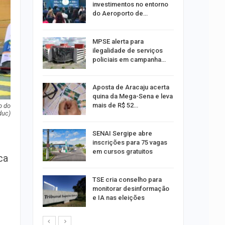
investimentos no entorno
do Aeroporto de…
ina do
MPSE alerta para
ilegalidade de serviços
policiais em campanha…
Um Novo
Aposta de Aracaju acerta
quina da Mega-Sena e leva
mais de R$ 52…
o do
duc
)
a e
SENAI Sergipe abre
reso por
inscrições para 75 vagas
ica
em cursos gratuitos
ca
sibilidade
TSE cria conselho para
rante o
monitorar desinformação
e IA nas eleições