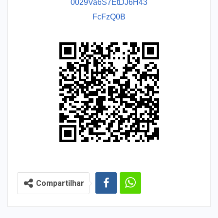
0029Va6S7EtDJ6H43
FcFzQ0B
Compartilhar