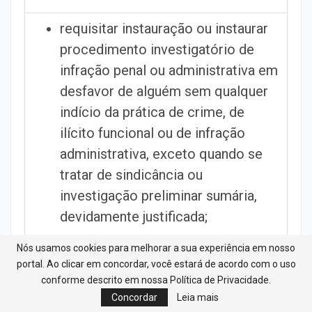
requisitar instauração ou instaurar
procedimento investigatório de
infração penal ou administrativa em
desfavor de alguém sem qualquer
indício da prática de crime, de
ilícito funcional ou de infração
administrativa, exceto quando se
tratar de sindicância ou
investigação preliminar sumária,
devidamente justificada;
Nós usamos cookies para melhorar a sua experiência em nosso
prestar informação falsa sobre
portal. Ao clicar em concordar, você estará de acordo com o uso
procedimento judicial, policial,
conforme descrito em nossa Política de Privacidade.
Concordar
Leia mais
fiscal ou administrativo com o fim