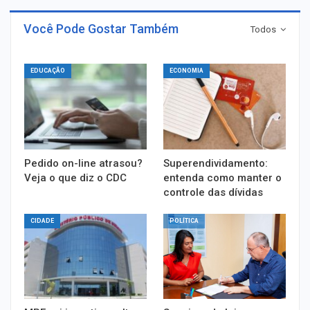
Você Pode Gostar Também
Todos
EDUCAÇÃO
ECONOMIA
Pedido on-line atrasou?
Superendividamento:
Veja o que diz o CDC
entenda como manter o
controle das dívidas
CIDADE
POLÍTICA