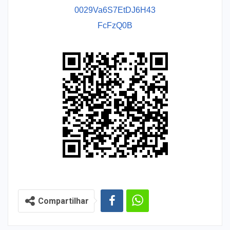
0029Va6S7EtDJ6H43
FcFzQ0B
Compartilhar