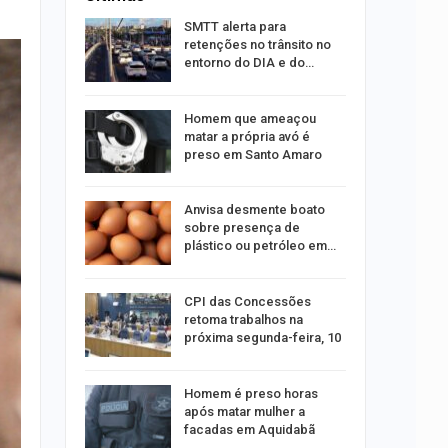
ergipe
SMTT alerta para
as para
retenções no trânsito no
entorno do DIA e do…
s por
Homem que ameaçou
os no
matar a própria avó é
isco
preso em Santo Amaro
acidente
Anvisa desmente boato
 do Samu
sobre presença de
das…
plástico ou petróleo em…
promove
CPI das Concessões
inas de
retoma trabalhos na
 dos…
próxima segunda-feira, 10
ograma
Homem é preso horas
isita
após matar mulher a
facadas em Aquidabã