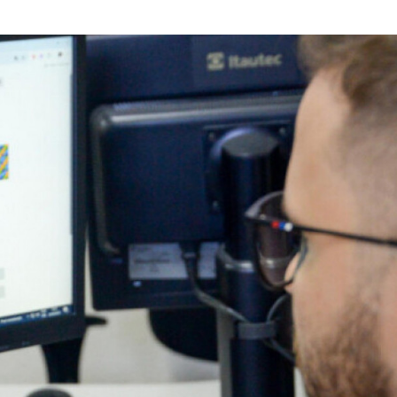
Plataforma GO S
disponibiliza vag
cozinheiro e…
Três investigado
tráfico são pres
Baixo São Franc
Duas vítimas do 
com ambulância
seguem interna
RioMar Aracaju 
exposição e ofic
robótica no mês
Caminhão do Pr
‘Nossa Energia’ v
cinco…