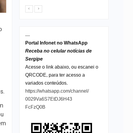
o
----
Portal Infonet no WhatsApp
Receba no celular notícias de
Sergipe
Acesse o link abaixo, ou escanei o
QRCODE, para ter acesso a
variados conteúdos.
s.
https://whatsapp.com/channel/
0029Va6S7EtDJ6H43
em
FcFzQ0B
ou
dem