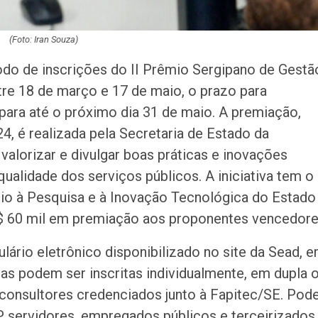
(Foto: Iran Souza)
do de inscrições do II Prêmio Sergipano de Gestã
tre 18 de março e 17 de maio, o prazo para
para até o próximo dia 31 de maio. A premiação,
24, é realizada pela Secretaria de Estado da
valorizar e divulgar boas práticas e inovações
qualidade dos serviços públicos. A iniciativa tem o
oio à Pesquisa e à Inovação Tecnológica do Estado
 R$ 60 mil em premiação aos proponentes vencedore
ulário eletrônico disponibilizado no site da Sead, 
as podem ser inscritas individualmente, em dupla 
or consultores credenciados junto à Fapitec/SE. Po
P servidores, empregados públicos e terceirizados,