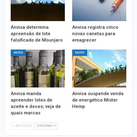
Anvisa determina
Anvisa registra cinco
apreensão de lote
novas canetas para
falsificado de Mounjaro
emagrecer
SAÚDE
SAÚDE
Anvisa manda
Anvisa suspende venda
apreender lotes de
de energético Mister
azeite e doces; veja de
Hemp
quais marcas
ANTERIOR
PRÓXIMO