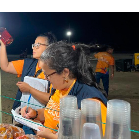
Atraso na ampli
teste do pezinho 
diagnóstico da…
Jovem é apreend
se passar por fu
pública em…
Artista sergipan
Ribeiro lança nov
sobre o amor…
Suspeito de mat
companheira a f
em Gararu é pre
Governo alerta p
golpes de reneg
de dívidas nas r