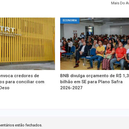
Mais Do A
ECONOMIA
onvoca credores de
BNB divulga orçamento de R$ 1,
os para conciliar com
bilhão em SE para Plano Safra
 Deso
2026-2027
entários estão fechados.