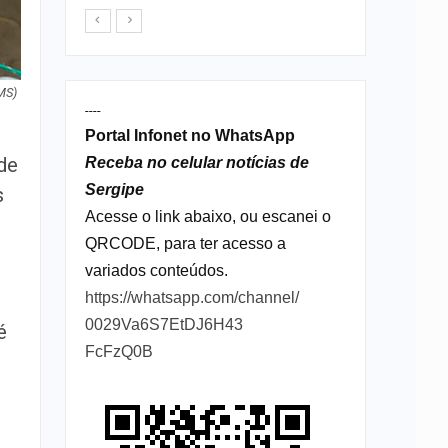
MS)
----
Portal Infonet no WhatsApp
 de
Receba no celular notícias de
Sergipe
s
Acesse o link abaixo, ou escanei o
QRCODE, para ter acesso a
variados conteúdos.
https://whatsapp.com/channel/
0029Va6S7EtDJ6H43
é
FcFzQ0B