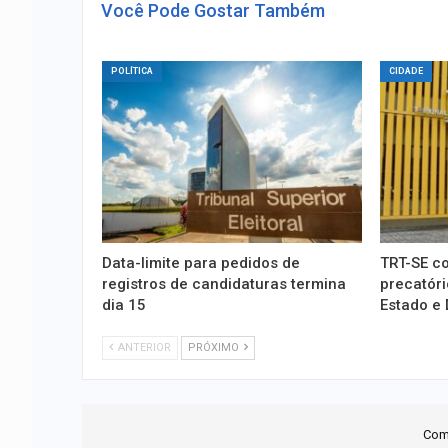
Você Pode Gostar Também
POLÍTICA
CIDADE
Data-limite para pedidos de
TRT-SE c
registros de candidaturas termina
precatóri
dia 15
Estado e
ANTERIOR
PRÓXIMO
Com