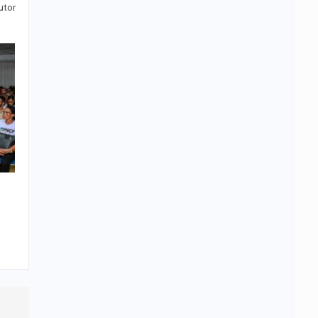
utor
3