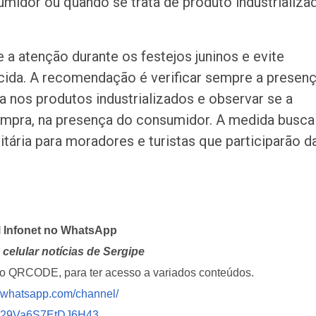
umidor ou quando se trata de produto industrializa
a atenção durante os festejos juninos e evite
ida. A recomendação é verificar sempre a presen
 nos produtos industrializados e observar se a
ompra, na presença do consumidor. A medida busca
itária para moradores e turistas que participarão d
l Infonet no WhatsApp
celular notícias de Sergipe
i o QRCODE, para ter acesso a variados conteúdos.
//whatsapp.com/channel/
029Va6S7EtDJ6H43