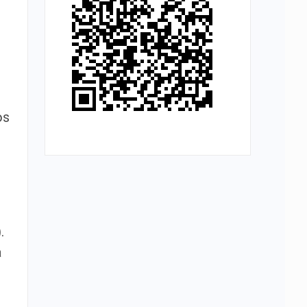
os
.
a