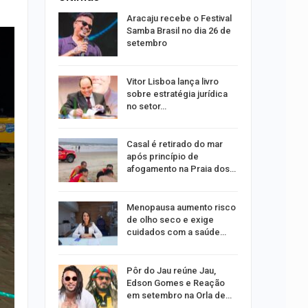
ação do
Aracaju recebe o Festival
dificulta
Samba Brasil no dia 26 de
setembro
ida após
Vitor Lisboa lança livro
ncionária
sobre estratégia jurídica
no setor…
a Bruna
Casal é retirado do mar
o single
após princípio de
afogamento na Praia dos…
ar
Menopausa aumento risco
acadas
de olho seco e exige
so
cuidados com a saúde…
ara
Pôr do Jau reúne Jau,
ociação
Edson Gomes e Reação
edes
em setembro na Orla de…