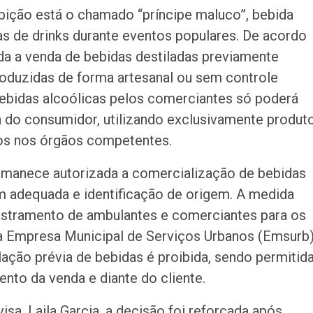
ibição está o chamado “príncipe maluco”, bebida
 de drinks durante eventos populares. De acordo
da a venda de bebidas destiladas previamente
oduzidas de forma artesanal ou sem controle
bebidas alcoólicas pelos comerciantes só poderá
a do consumidor, utilizando exclusivamente produt
dos nos órgãos competentes.
rmanece autorizada a comercialização de bebidas
m adequada e identificação de origem. A medida
astramento de ambulantes e comerciantes para os
la Empresa Municipal de Serviços Urbanos (Emsurb)
ção prévia de bebidas é proibida, sendo permitid
nto da venda e diante do cliente.
sa, Laila Garcia, a decisão foi reforçada após