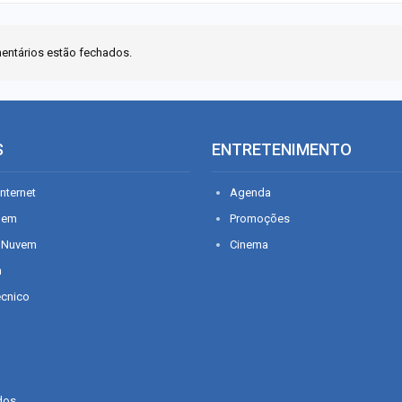
entários estão fechados.
S
ENTRETENIMENTO
nternet
Agenda
gem
Promoções
 Nuvem
Cinema
n
écnico
dos