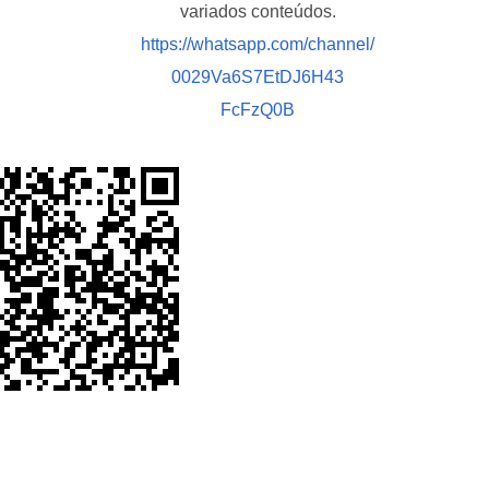
variados conteúdos.
https://whatsapp.com/channel/
0029Va6S7EtDJ6H43
FcFzQ0B