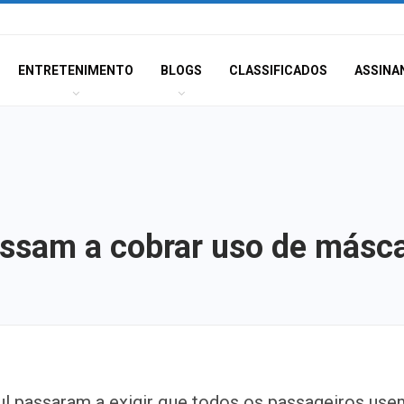
ENTRETENIMENTO
BLOGS
CLASSIFICADOS
ASSINA
ssam a cobrar uso de másca
Champagne: Uma
l passaram a exigir que todos os passageiros use