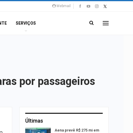
Webmail
NTE
SERVIÇOS
ras por passageiros
Últimas
 Viagem
Aena prevê R$ 275 mi em
m