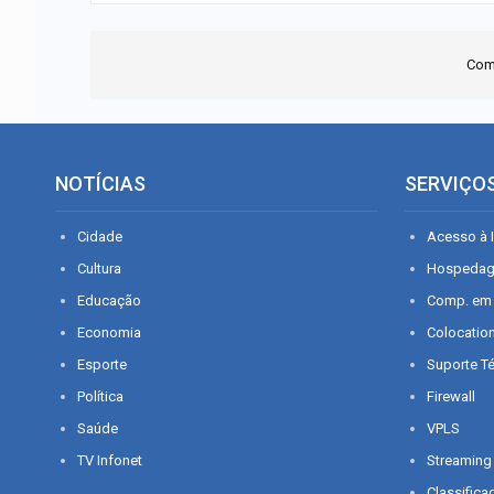
Com
NOTÍCIAS
SERVIÇO
Cidade
Acesso à I
Cultura
Hospeda
Educação
Comp. em
Economia
Colocatio
Esporte
Suporte T
Política
Firewall
Saúde
VPLS
TV Infonet
Streaming
Classifica