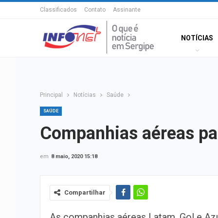
Classificados
Contato
Assinante
NOTÍCIAS
Principal
Notícias
Saúde
SAÚDE
Companhias aéreas pa
em
8 maio, 2020 15:18
Compartilhar
As companhias aéreas Latam, Gol e Azu