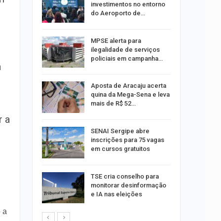
investimentos no entorno
do Aeroporto de…
ina do
MPSE alerta para
ilegalidade de serviços
policiais em campanha…
a
Um Novo
Aposta de Aracaju acerta
quina da Mega-Sena e leva
mais de R$ 52…
r a
a e
SENAI Sergipe abre
reso por
inscrições para 75 vagas
ica
em cursos gratuitos
sibilidade
TSE cria conselho para
rante o
monitorar desinformação
e IA nas eleições
 a