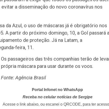
de Pai e Filho
é evitar a disseminação do novo coronavírus nos
A Fabulosa Maqu
Tempo
a da Azul, o uso de máscaras já é obrigatório nos
5. A partir do próximo domingo, 10, a Gol passará 
uipamento de proteção. Já na Latam, a
Homem Aranha: 
gunda-feira, 11.
Dia
Os passageiros das três companhias terão de leva
Mulher é agredid
própria máscara para usar durante os voos.
companheiro é p
violência domést
Fonte: Agência Brasil
Sergipe terá pos
Portal Infonet no WhatsApp
de chuva leve du
fim de semana
Receba no celular notícias de Sergipe
Acesse o link abaixo, ou escanei o QRCODE, para ter acesso