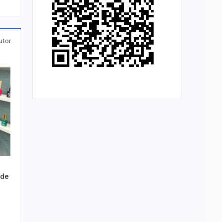
utor
 de