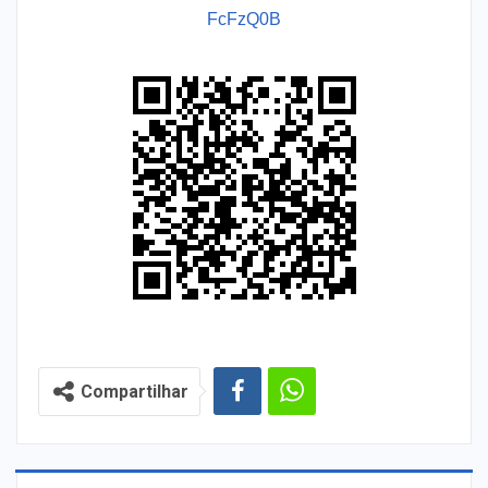
FcFzQ0B
Compartilhar