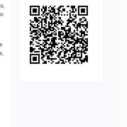
s,
so
de
s,