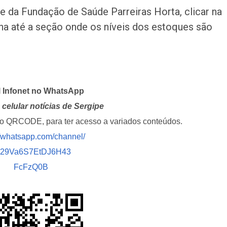
te da Fundação de Saúde Parreiras Horta, clicar na
na até a seção onde os níveis dos estoques são
l Infonet no WhatsApp
celular notícias de Sergipe
i o QRCODE, para ter acesso a variados conteúdos.
//whatsapp.com/channel/
029Va6S7EtDJ6H43
FcFzQ0B