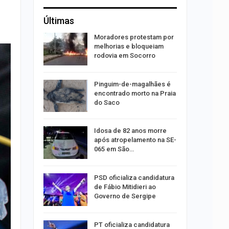
Últimas
preende
Moradores protestam por
lo de
melhorias e bloqueiam
mópolis
rodovia em Socorro
súbito e
Pinguim-de-magalhães é
ntra
encontrado morto na Praia
do…
do Saco
ulgado o
Idosa de 82 anos morre
a
após atropelamento na SE-
2º…
065 em São…
róleo em
PSD oficializa candidatura
u 1,7% em
de Fábio Mitidieri ao
Governo de Sergipe
ergipe
PT oficializa candidatura