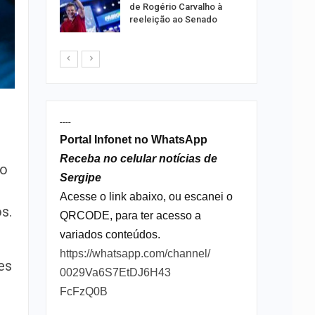
as para
de Rogério Carvalho à
reeleição ao Senado
----
Portal Infonet no WhatsApp
Receba no celular notícias de
ão
Sergipe
Acesse o link abaixo, ou escanei o
s.
QRCODE, para ter acesso a
variados conteúdos.
https://whatsapp.com/channel/
es
0029Va6S7EtDJ6H43
FcFzQ0B