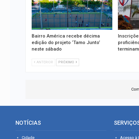
Bairro América recebe décima
Inscriçõ
edição do projeto ‘Tamo Junto’
proficiên
neste sábado
terminam
ANTERIOR
PRÓXIMO
Com
NOTÍCIAS
SERVIÇO
Cidade
Acesso à I