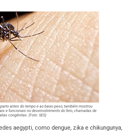
Polícia Civil inve
acidente que ma
na BR-235 em…
Câmara de Itabai
abre concurso 
salários de até R$
Filarmônica de I
realiza concert
homenagem ao D
Maurício Manieri 
Aracaju a turnê
Inesquecível
o parto antes do tempo e ao baixo peso, também mostrou
ais e funcionais no desenvolvimento do feto, chamadas de
lias congênitas. (Foto: SES)
Dia dos Pais: ce
milhões de pess
des aegypti, como dengue, zika e chikungunya,
pretendem comp