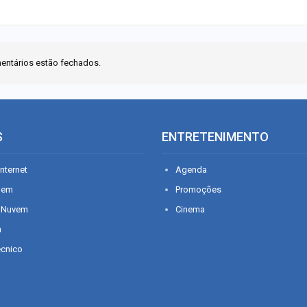
entários estão fechados.
S
ENTRETENIMENTO
nternet
Agenda
gem
Promoções
 Nuvem
Cinema
n
écnico