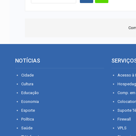
Com
NOTÍCIAS
SERVIÇO
Cidade
Acesso à I
Cultura
Hospeda
Educação
Comp. em
Economia
Colocatio
Esporte
Suporte T
Política
Firewall
Saúde
VPLS