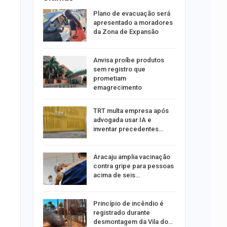
stiga
Plano de evacuação será
tou casal
apresentado a moradores
da Zona de Expansão
aninha
Anvisa proíbe produtos
com
sem registro que
 3 mil
prometiam
emagrecimento
tabaiana
TRT multa empresa após
o em
advogada usar IA e
ia dos…
inventar precedentes…
traz a
Aracaju amplia vacinação
contra gripe para pessoas
acima de seis…
rca de 104
Princípio de incêndio é
oas
registrado durante
rar…
desmontagem da Vila do…