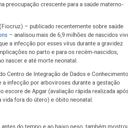
a preocupação crescente para a saúde materno-
Fiocruz) – publicado recentemente sobre saúde
ons
– analisou mais de 6,9 milhões de nascidos viv
que a infecção por esses vírus durante a gravidez
mplicações no parto e para os recém-nascidos,
ao nascer e até morte neonatal.
s do Centro de Integração de Dados e Conheciment
e a infecção por arboviroses durante a gestação
xo escore de Apgar (avaliação rápida realizada apó
 vida fora do útero) e óbito neonatal.
to antes do tempo e ao baixo peso, também mostro