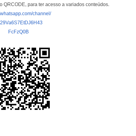
i o QRCODE, para ter acesso a variados conteúdos.
//whatsapp.com/channel/
029Va6S7EtDJ6H43
FcFzQ0B