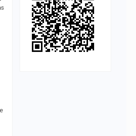
as
 e