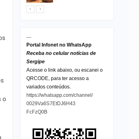
os
----
Portal Infonet no WhatsApp
Receba no celular notícias de
Sergipe
Acesse o link abaixo, ou escanei o
QRCODE, para ter acesso a
os
variados conteúdos.
https://whatsapp.com/channel/
s o
0029Va6S7EtDJ6H43
FcFzQ0B
u