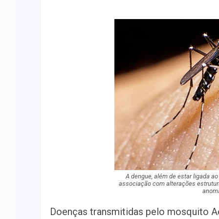
A dengue, além de estar ligada a
associação com alterações estrutur
anoma
Doenças transmitidas pelo mosquito Ae