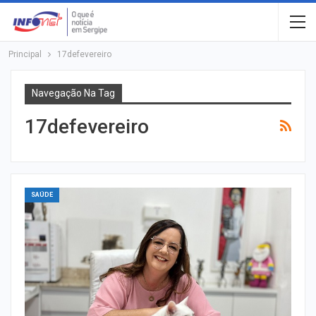
Principal
17defevereiro
Navegação Na Tag
17defevereiro
SAÚDE