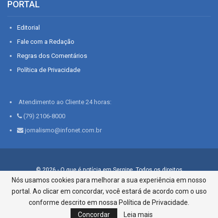
PORTAL
Editorial
Fale com a Redação
Regras dos Comentários
Política de Privacidade
Atendimento ao Cliente 24 horas:
(79) 2106-8000
jornalismo@infonet.com.br
© 2026 - O que é notícia em Sergipe. Todos os direitos
reservados.
Nós usamos cookies para melhorar a sua experiência em nosso
portal. Ao clicar em concordar, você estará de acordo com o uso
Infonet - Rua Monsenhor Silveira 276, Bairro São José |
Aracaju-SE, CEP 49015-030, Fone: 79.2106.8000 - CI Centro de
conforme descrito em nossa Política de Privacidade.
Informações LTDA
Concordar
Leia mais