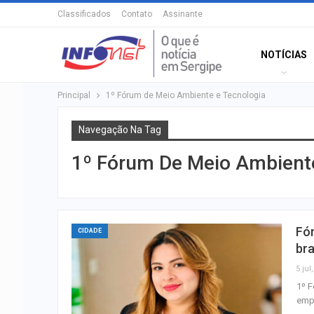
Classificados
Contato
Assinante
NOTÍCIAS
Principal
1º Fórum de Meio Ambiente e Tecnologia
Navegação Na Tag
1º Fórum De Meio Ambiente
Fór
CIDADE
bra
5 jul
1º F
empr