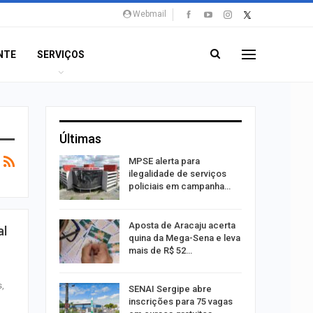
Webmail
NTE
SERVIÇOS
Últimas
Um Novo
MPSE alerta para
ilegalidade de serviços
policiais em campanha…
a e
Aposta de Aracaju acerta
al
reso por
quina da Mega-Sena e leva
ica
mais de R$ 52…
s,
sibilidade
SENAI Sergipe abre
rante o
inscrições para 75 vagas