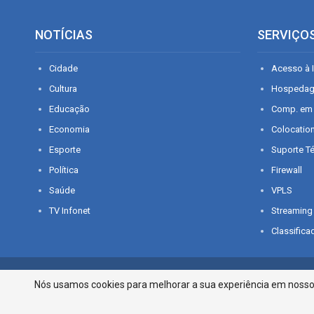
NOTÍCIAS
SERVIÇO
Cidade
Acesso à I
Cultura
Hospeda
Educação
Comp. em
Economia
Colocatio
Esporte
Suporte T
Política
Firewall
Saúde
VPLS
TV Infonet
Streaming
Classifica
© 2026 - O que é notícia em Sergipe. Todos os direitos reservados.
Nós usamos cookies para melhorar a sua experiência em nosso p