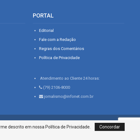
PORTAL
Editorial
Fale com a Redação
Regras dos Comentários
Política de Privacidade
Atendimento ao Cliente 24 horas:
(79) 2106-8000
jornalismo@infonet.com.br
76, Bairro São José | Aracaju-SE, CEP 49015-030, Fone: 79.2106.8000 - CI
me descrito em nossa Política de Privacidade.
Concordar
Centro de Informações LTDA