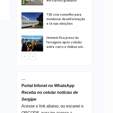
em cursos gratuitos
ng Jardins
TSE cria conselho para
 de
monitorar desinformação
este…
e IA nas eleições
Homem fica preso às
estupro de
ferragens após colisão
rgipe
entre carro e ônibus em…
----
Portal Infonet no WhatsApp
Receba no celular notícias de
Sergipe
Acesse o link abaixo, ou escanei o
QRCODE, para ter acesso a