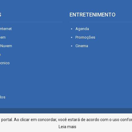
S
ENTRETENIMENTO
nternet
Agenda
gem
Promoções
 Nuvem
Cinema
n
écnico
dos
Infonet - Rua Monsenhor Silveira 2
ortal. Ao clicar em concordar, você estará de acordo com o uso confor
Leia mais