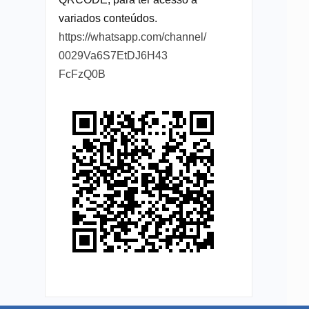
variados conteúdos.
https://whatsapp.com/channel/
0029Va6S7EtDJ6H43
FcFzQ0B