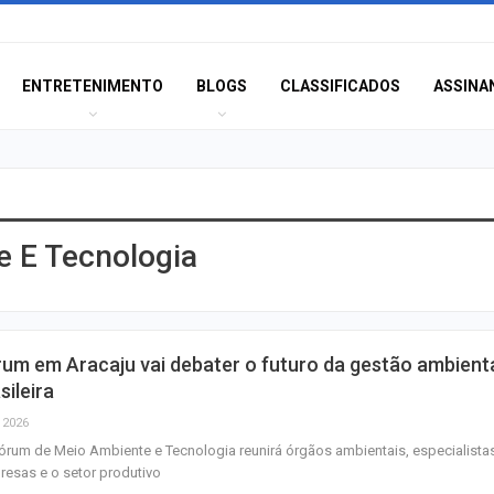
ENTRETENIMENTO
BLOGS
CLASSIFICADOS
ASSINA
 E Tecnologia
Homem Aranha: 
Dia
Mulher é agredid
um em Aracaju vai debater o futuro da gestão ambient
companheiro é p
sileira
violência domést
, 2026
órum de Meio Ambiente e Tecnologia reunirá órgãos ambientais, especialista
Sergipe terá pos
esas e o setor produtivo
de chuva leve du