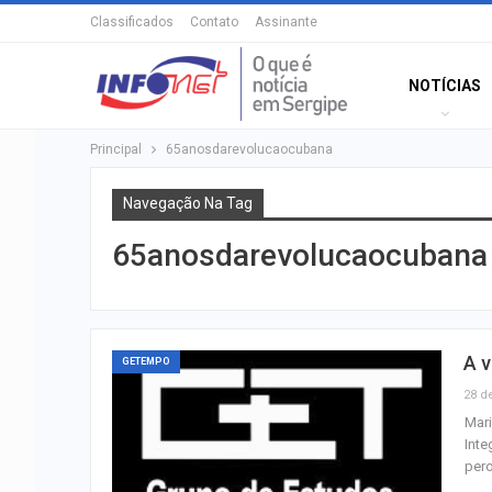
Classificados
Contato
Assinante
NOTÍCIAS
Principal
65anosdarevolucaocubana
Navegação Na Tag
65anosdarevolucaocubana
A v
GETEMPO
28 d
Mar
Inte
per