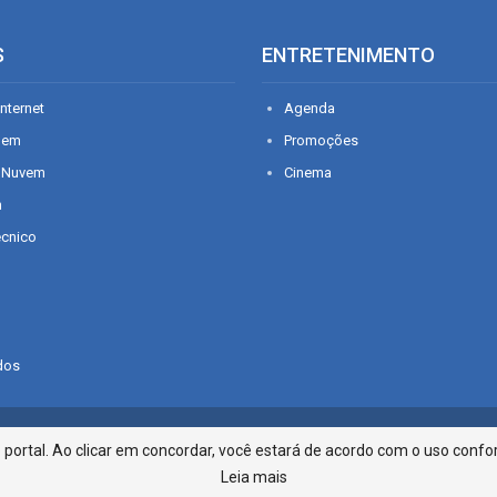
S
ENTRETENIMENTO
nternet
Agenda
gem
Promoções
 Nuvem
Cinema
n
écnico
dos
Infonet - Rua Monsenhor Silveira 2
ortal. Ao clicar em concordar, você estará de acordo com o uso confor
Leia mais