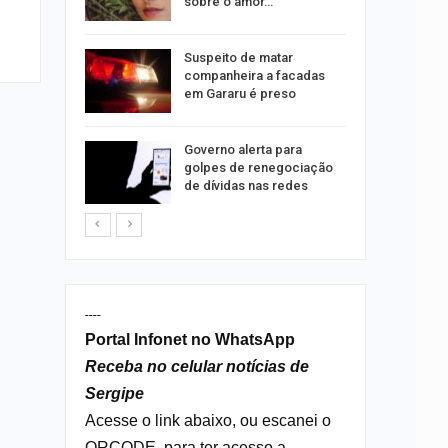
tos
sobre o amor…
o para
Suspeito de matar
formação
companheira a facadas
s
em Gararu é preso
o às
Governo alerta para
olisão
golpes de renegociação
ibus em…
de dívidas nas redes
----
Portal Infonet no WhatsApp
Receba no celular notícias de
Sergipe
Acesse o link abaixo, ou escanei o
QRCODE, para ter acesso a