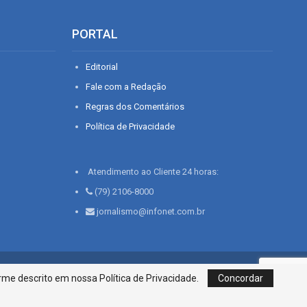
PORTAL
Editorial
Fale com a Redação
Regras dos Comentários
Política de Privacidade
Atendimento ao Cliente 24 horas:
(79) 2106-8000
jornalismo@infonet.com.br
76, Bairro São José | Aracaju-SE, CEP 49015-030, Fone: 79.2106.8000 - CI
me descrito em nossa Política de Privacidade.
Concordar
Centro de Informações LTDA