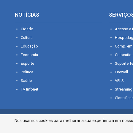
NOTÍCIAS
SERVIÇO
Cidade
Acesso à I
Cultura
Hospeda
Educação
Comp. em
Economia
Colocatio
Esporte
Suporte T
Política
Firewall
Saúde
VPLS
TV Infonet
Streaming
Classifica
© 2026 - O que é notícia em Sergipe. Todos os direitos reservados.
Nós usamos cookies para melhorar a sua experiência em nosso p