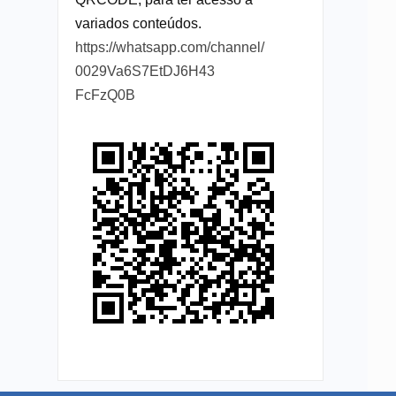
variados conteúdos.
https://whatsapp.com/channel/
0029Va6S7EtDJ6H43
FcFzQ0B