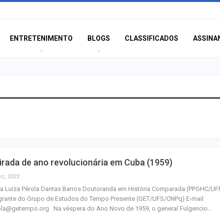
ENTRETENIMENTO
BLOGS
CLASSIFICADOS
ASSINA
MPSE alerta para
ilegalidade de s
policiais em ca
Aposta de Aracaj
irada de ano revolucionária em Cuba (1959)
quina da Mega-S
mais de R$ 52…
ez, 2023
ia Luiza Pérola Dantas Barros Doutoranda em História Comparada (PPGHC/UF
grante do Grupo de Estudos do Tempo Presente (GET/UFS/CNPq) E-mail:
SENAI Sergipe a
ola@getempo.org Na véspera do Ano Novo de 1959, o general Fulgencio…
inscrições para 