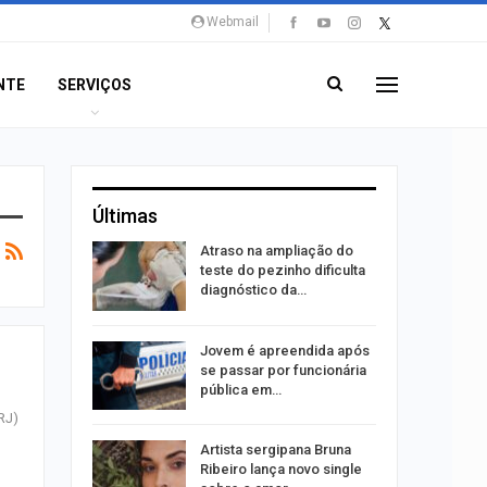
Webmail
NTE
SERVIÇOS
Últimas
Atraso na ampliação do
erviços
teste do pezinho dificulta
mpanha…
diagnóstico da…
u acerta
Jovem é apreendida após
ena e leva
se passar por funcionária
pública em…
RJ)
bre
Artista sergipana Bruna
75 vagas
Ribeiro lança novo single