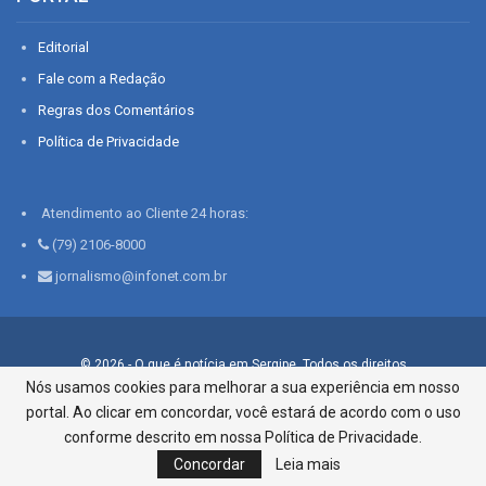
Editorial
Fale com a Redação
Regras dos Comentários
Política de Privacidade
Atendimento ao Cliente 24 horas:
(79) 2106-8000
jornalismo@infonet.com.br
© 2026 - O que é notícia em Sergipe. Todos os direitos
reservados.
Nós usamos cookies para melhorar a sua experiência em nosso
portal. Ao clicar em concordar, você estará de acordo com o uso
Infonet - Rua Monsenhor Silveira 276, Bairro São José |
Aracaju-SE, CEP 49015-030, Fone: 79.2106.8000 - CI Centro de
conforme descrito em nossa Política de Privacidade.
Informações LTDA
Concordar
Leia mais