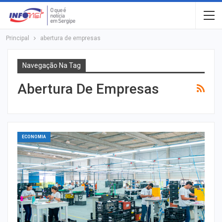
Principal
abertura de empresas
Navegação Na Tag
Abertura De Empresas
ECONOMIA