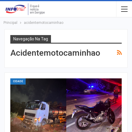
Principal
acidentemotocaminhao
Navegação Na Tag
Acidentemotocaminhao
CIDADE