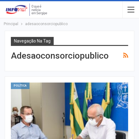
Principal
adesaoconsorciopublico
Navegação Na Tag
Adesaoconsorciopublico
POLÍTICA