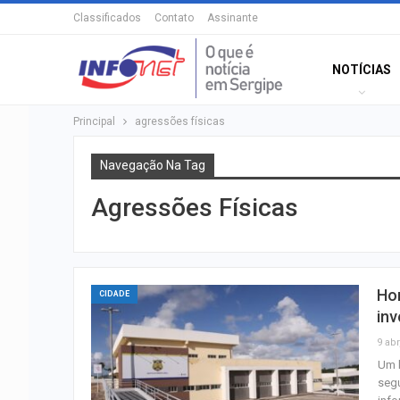
Classificados
Contato
Assinante
NOTÍCIAS
Principal
agressões físicas
Navegação Na Tag
Agressões Físicas
Ho
CIDADE
inv
9 abr
Um h
segu