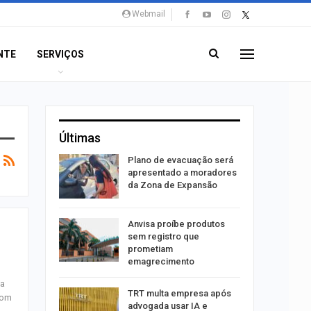
Webmail
NTE
SERVIÇOS
Últimas
stiga
Plano de evacuação será
tou casal
apresentado a moradores
da Zona de Expansão
aninha
Anvisa proíbe produtos
com
sem registro que
 3 mil
prometiam
emagrecimento
ma
tabaiana
TRT multa empresa após
com
o em
advogada usar IA e