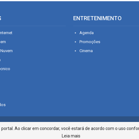
S
ENTRETENIMENTO
nternet
Agenda
gem
Promoções
 Nuvem
Cinema
n
écnico
dos
Infonet - Rua Monsenhor Silveira 2
ortal. Ao clicar em concordar, você estará de acordo com o uso confor
Leia mais