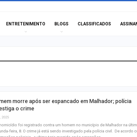
ENTRETENIMENTO
BLOGS
CLASSIFICADOS
ASSINA
Polícia Civil inve
acidente que ma
na BR-235 em…
Câmara de Itabai
mem morre após ser espancado em Malhador; polícia
abre concurso 
estiga o crime
salários de até R$
, 2025
omicídio foi registrado contra um homem no município de Malhador na últi
Filarmônica de I
nda-feira, 8. O crime já está sendo investigado pela polícia civil. De acordo 
realiza concert