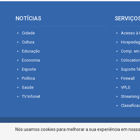
NOTÍCIAS
SERVIÇO
Cidade
Acesso à I
Cultura
Hospeda
Educação
Comp. em
Economia
Colocatio
Esporte
Suporte T
Política
Firewall
Saúde
VPLS
TV Infonet
Streaming
Classifica
© 2026 - O que é notícia em Sergipe. Todos os direitos reservados.
Nós usamos cookies para melhorar a sua experiência em nosso p