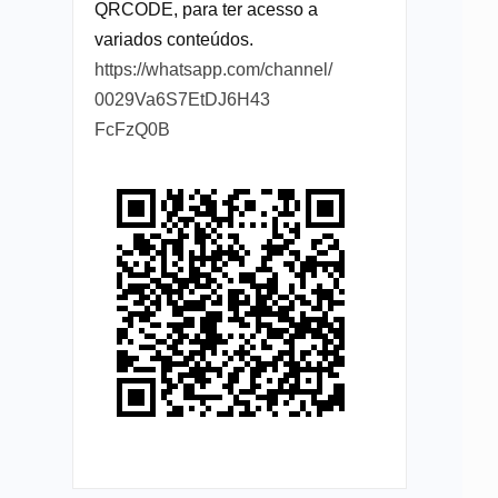
QRCODE, para ter acesso a
variados conteúdos.
https://whatsapp.com/channel/
0029Va6S7EtDJ6H43
FcFzQ0B