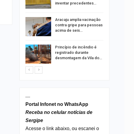
ia dos…
inventar precedentes…
traz a
Aracaju amplia vacinação
contra gripe para pessoas
acima de seis…
rca de 104
Princípio de incêndio é
oas
registrado durante
rar…
desmontagem da Vila do…
----
Portal Infonet no WhatsApp
Receba no celular notícias de
Sergipe
Acesse o link abaixo, ou escanei o