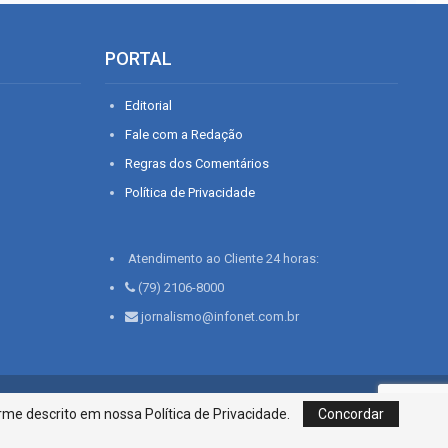
PORTAL
Editorial
Fale com a Redação
Regras dos Comentários
Política de Privacidade
Atendimento ao Cliente 24 horas:
(79) 2106-8000
jornalismo@infonet.com.br
76, Bairro São José | Aracaju-SE, CEP 49015-030, Fone: 79.2106.8000 - CI
me descrito em nossa Política de Privacidade.
Concordar
Centro de Informações LTDA