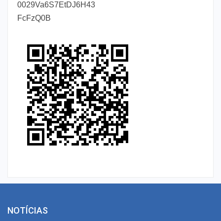
0029Va6S7EtDJ6H43
FcFzQ0B
NOTÍCIAS