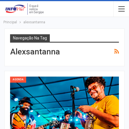
Principal
alexsantanna
Navegação Na Tag
Alexsantanna
AGENDA