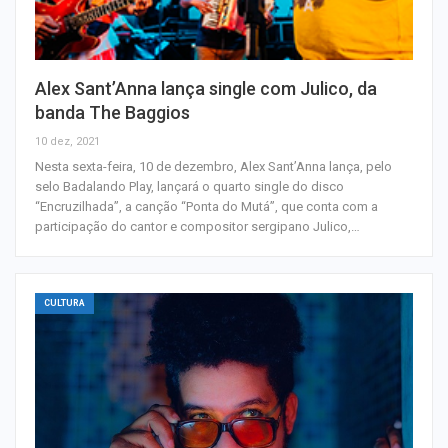
Alex Sant’Anna lança single com Julico, da
banda The Baggios
10 dez, 2021
Nesta sexta-feira, 10 de dezembro, Alex Sant’Anna lança, pelo
selo Badalando Play, lançará o quarto single do disco
“Encruzilhada”, a canção “Ponta do Mutá”, que conta com a
participação do cantor e compositor sergipano Julico,…
CULTURA