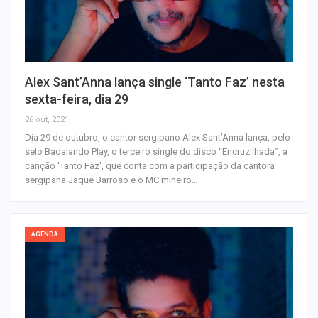
Alex Sant’Anna lança single ‘Tanto Faz’ nesta
sexta-feira, dia 29
26 out, 2021
Dia 29 de outubro, o cantor sergipano Alex Sant’Anna lança, pelo
selo Badalando Play, o terceiro single do disco “Encruzilhada”, a
canção 'Tanto Faz', que conta com a participação da cantora
sergipana Jaque Barroso e o MC mineiro…
AGENDA