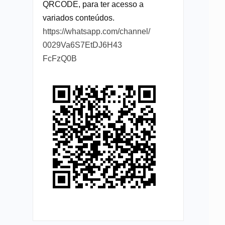
QRCODE, para ter acesso a
variados conteúdos.
https://whatsapp.com/channel/
0029Va6S7EtDJ6H43
FcFzQ0B