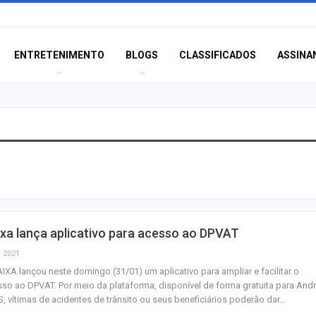
ENTRETENIMENTO
BLOGS
CLASSIFICADOS
ASSINA
Orsse apresenta
“Harmonia das E
no…
PF apreende disp
xa lança aplicativo para acesso ao DPVAT
eletrônicos cont
sexual…
, 2021
IXA lançou neste domingo (31/01) um aplicativo para ampliar e facilitar o
so ao DPVAT. Por meio da plataforma, disponível de forma gratuita para And
Terror e docume
S, vítimas de acidentes de trânsito ou seus beneficiários poderão dar…
estão entre as es