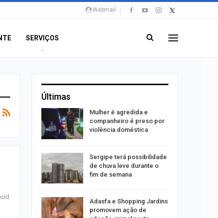
Webmail
NTE
SERVIÇOS
Últimas
 concerto
Mulher é agredida e
sferas”
companheiro é preso por
violência doméstica
ositivos
Sergipe terá possibilidade
ra abuso
de chuva leve durante o
fim de semana
roid
ntário
Adasfa e Shopping Jardins
treias da
promovem ação de