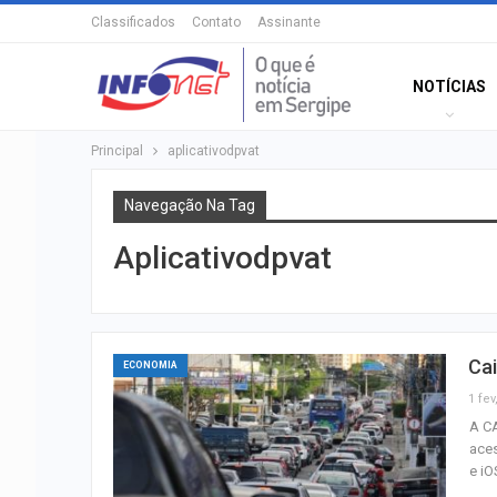
Classificados
Contato
Assinante
NOTÍCIAS
Principal
aplicativodpvat
Navegação Na Tag
Aplicativodpvat
Cai
ECONOMIA
1 fev
A CA
aces
e iO