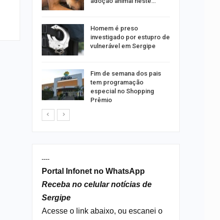
emas
adoção animal neste…
 palestra
Homem é preso
 artificial
investigado por estupro de
vulnerável em Sergipe
itura
Fim de semana dos pais
 convoca
tem programação
nos
especial no Shopping
Prêmio
----
Portal Infonet no WhatsApp
Receba no celular notícias de
Sergipe
Acesse o link abaixo, ou escanei o