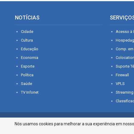
NOTÍCIAS
SERVIÇO
Cidade
Acesso à I
Cultura
Hospeda
Educação
Comp. em
Economia
Colocatio
Esporte
Suporte T
Política
Firewall
Saúde
VPLS
TV Infonet
Streaming
Classifica
© 2026 - O que é notícia em Sergipe. Todos os direitos reservados.
Nós usamos cookies para melhorar a sua experiência em nosso p