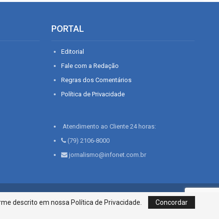
PORTAL
Editorial
Fale com a Redação
Regras dos Comentários
Política de Privacidade
Atendimento ao Cliente 24 horas:
(79) 2106-8000
jornalismo@infonet.com.br
76, Bairro São José | Aracaju-SE, CEP 49015-030, Fone: 79.2106.8000 - CI
me descrito em nossa Política de Privacidade.
Concordar
Centro de Informações LTDA