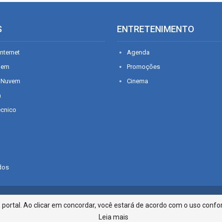
S
ENTRETENIMENTO
nternet
Agenda
gem
Promoções
 Nuvem
Cinema
n
écnico
dos
Infonet - Rua Monsenhor Silveira 2
ortal. Ao clicar em concordar, você estará de acordo com o uso confor
Leia mais