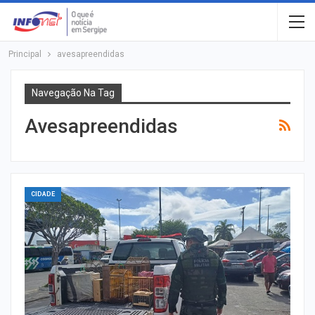
Principal
avesapreendidas
Navegação Na Tag
Avesapreendidas
CIDADE