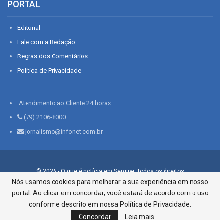
PORTAL
Editorial
Fale com a Redação
Regras dos Comentários
Política de Privacidade
Atendimento ao Cliente 24 horas:
(79) 2106-8000
jornalismo@infonet.com.br
© 2026 - O que é notícia em Sergipe. Todos os direitos
reservados.
Nós usamos cookies para melhorar a sua experiência em nosso
portal. Ao clicar em concordar, você estará de acordo com o uso
Infonet - Rua Monsenhor Silveira 276, Bairro São José |
Aracaju-SE, CEP 49015-030, Fone: 79.2106.8000 - CI Centro de
conforme descrito em nossa Política de Privacidade.
Informações LTDA
Concordar
Leia mais