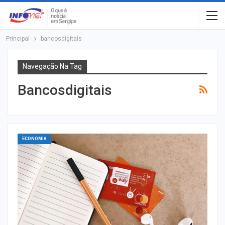
Principal
bancosdigitais
Navegação Na Tag
Bancosdigitais
ECONOMIA