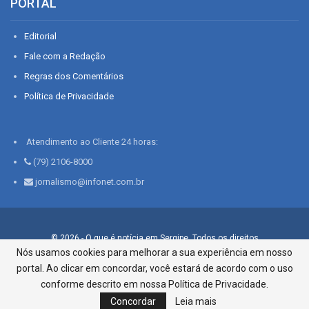
PORTAL
Editorial
Fale com a Redação
Regras dos Comentários
Política de Privacidade
Atendimento ao Cliente 24 horas:
(79) 2106-8000
jornalismo@infonet.com.br
© 2026 - O que é notícia em Sergipe. Todos os direitos
reservados.
Nós usamos cookies para melhorar a sua experiência em nosso
portal. Ao clicar em concordar, você estará de acordo com o uso
Infonet - Rua Monsenhor Silveira 276, Bairro São José |
Aracaju-SE, CEP 49015-030, Fone: 79.2106.8000 - CI Centro de
conforme descrito em nossa Política de Privacidade.
Informações LTDA
Concordar
Leia mais