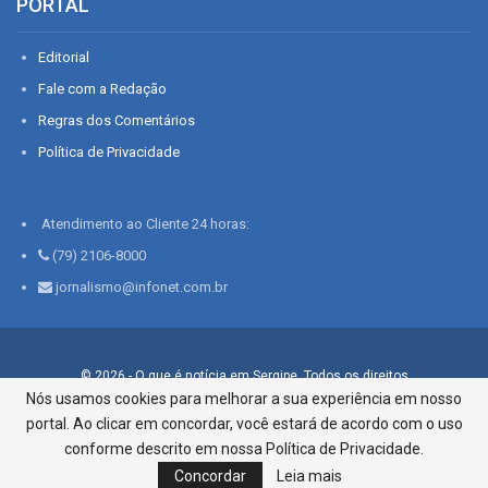
PORTAL
Editorial
Fale com a Redação
Regras dos Comentários
Política de Privacidade
Atendimento ao Cliente 24 horas:
(79) 2106-8000
jornalismo@infonet.com.br
© 2026 - O que é notícia em Sergipe. Todos os direitos
reservados.
Nós usamos cookies para melhorar a sua experiência em nosso
portal. Ao clicar em concordar, você estará de acordo com o uso
Infonet - Rua Monsenhor Silveira 276, Bairro São José |
Aracaju-SE, CEP 49015-030, Fone: 79.2106.8000 - CI Centro de
conforme descrito em nossa Política de Privacidade.
Informações LTDA
Concordar
Leia mais